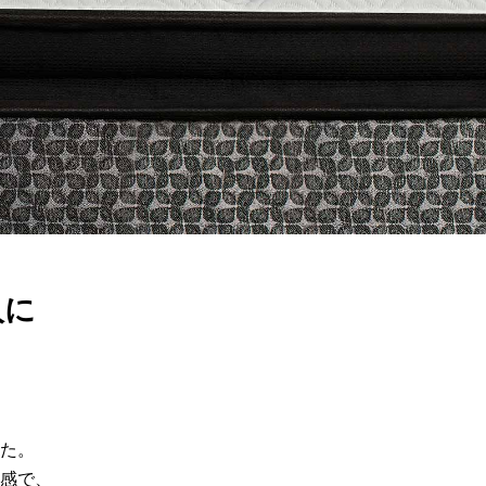
人に
た。
感で、