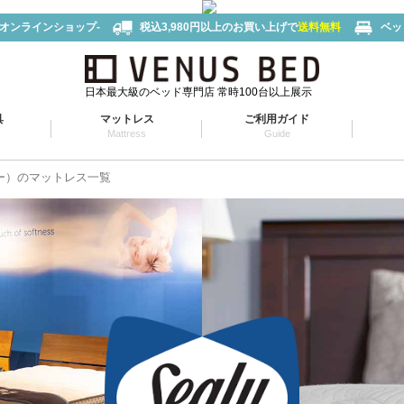
-オンラインショップ-
税込3,980円以上のお買い上げで
送料無料
ベッ
日本最大級のベッド専門店 常時100台以上展示
具
マットレス
ご利用ガイド
Mattress
Guide
リー）のマットレス一覧