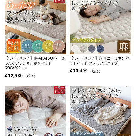
【ワイドキング】
暁-AKATSUKI- あ
【ワイドキング】
麻 サニーリネン ベ
ったかフランネル敷きパッド
ッドパッド プレミアムタイプ
(200×200cm)
¥
10,499
税込
¥
12,980
税込