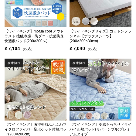
【ワイドキング】
mofua cool アウト
【ワイドキングサイズ】
コットンフラ
ラスト 接触冷感・防ダニ・抗菌防臭
ンネル【ボックスシーツ】
快適敷パッド(200×200㎝)
(200×200×30cm)
¥
7,104
¥
7,040
税込
税込
在庫切れ
在庫切れ
【ワイドキング】
吸湿発熱ふわふわマ
【ワイドキング】
冷感もっちりドライ
イクロファイバー足ポケット付敷パッ
パイル敷パッド(リバーシブル)プレミ
ド(200×200cm)
アムタイプ