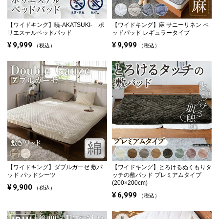
【ワイドキング】
暁-AKATSUKI- ポ
【ワイドキング】
麻 サニーリネン ベ
リエステルベッドパッド
ッドパッド レギュラータイプ
¥
9,999
¥
9,999
税込
税込
【ワイドキング】
ダブルガーゼ 敷パ
【ワイドキング】
とろけるぬくもりタ
ッド パッドシーツ
ッチの敷パッド プレミアムタイプ
(200×200cm)
¥
9,900
税込
¥
6,999
税込