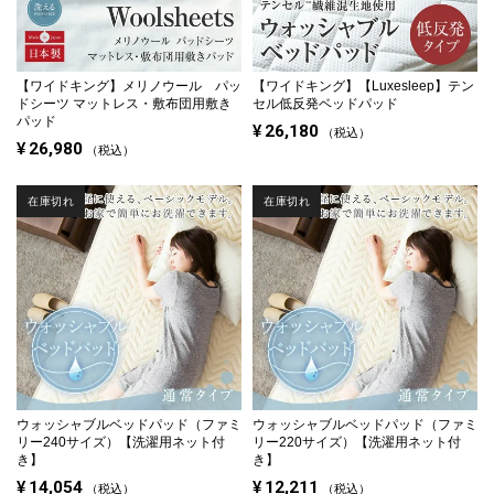
【ワイドキング】
メリノウール パッ
【ワイドキング】
【Luxesleep】テン
ドシーツ マットレス・敷布団用敷き
セル低反発ベッドパッド
パッド
¥
26,180
税込
¥
26,980
税込
在庫切れ
在庫切れ
ウォッシャブルベッドパッド（ファミ
ウォッシャブルベッドパッド（ファミ
リー240サイズ）【洗濯用ネット付
リー220サイズ）【洗濯用ネット付
き】
き】
¥
14,054
¥
12,211
税込
税込