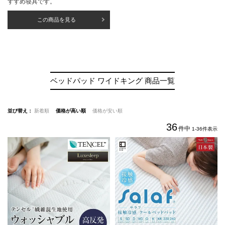
すすめ寝具です。
この商品を見る
ベッドパッド ワイドキング 商品一覧
並び替え
新着順
価格が高い順
価格が安い順
36
件中
1
-
36
件表示