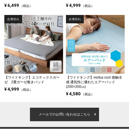
¥
6,499
¥
4,999
税込
税込
在庫切れ
在庫切れ
【ワイドキング】
エコテックスガー
【ワイドキング】
mofua cool 接触冷
ゼ 2重ガーゼ敷きパッド
感 通気性に優れたエアーパッド
(200×200㎝)
¥
4,999
税込
¥
4,580
税込
メールでのお問い合わせはこちら