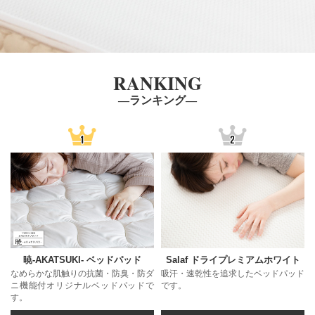
RANKING
―ランキング―
暁-AKATSUKI- ベッドパッド
Salaf ドライプレミアムホワイト
なめらかな肌触りの抗菌・防臭・防ダ
吸汗・速乾性を追求したベッドパッド
ニ機能付オリジナルベッドパッドで
です。
す。