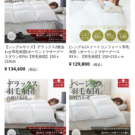
【シングルサイズ】
デラックス2枚合
(シングル)
スイートコンフォート羽毛
わせ羽毛布団(ポーランドマザーグー
布団（ポーランドマザーグース
スダウン93%)【羽毛布団】150 x
93％）【羽毛布団】150×210ｃｍ
210cm
¥
129,800
税込
¥
134,600
税込