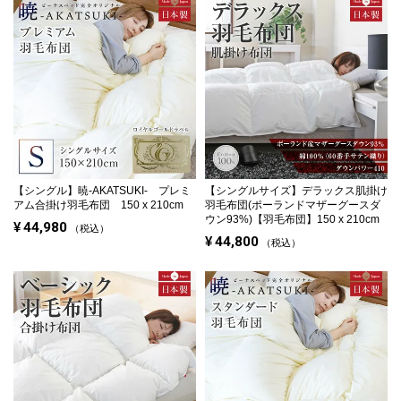
【シングル】
暁-AKATSUKI- プレミ
【シングルサイズ】
デラックス肌掛け
アム合掛け羽毛布団 150 x 210cm
羽毛布団(ポーランドマザーグースダ
ウン93%)【羽毛布団】150 x 210cm
¥
44,980
税込
¥
44,800
税込