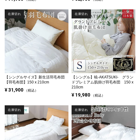
在庫切れ
在庫切れ
【シングルサイズ】
新生活羽毛布団
【シングル】
暁-AKATSUKI- グラン
【羽毛布団】150 x 210cm
ドプレミアム肌掛け羽毛布団 150 x
210cm
¥
31,900
税込
¥
19,980
税込
在庫切れ
在庫切れ