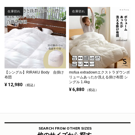
在庫切れ
在庫切れ
【シングル】
RIRAKU Body 合掛け
mofua extradownエクストラダウンボ
布団
リュームあったか洗える掛け布団 シ
ングル 1.4kg
¥
12,980
税込
¥
6,880
税込
SEARCH FROM OTHER SIZES