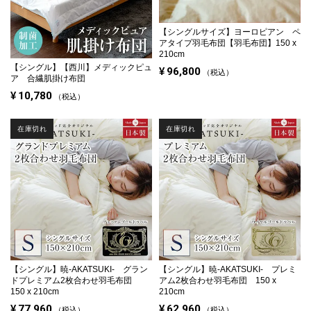
【シングルサイズ】
ヨーロピアン ペ
アタイプ羽毛布団【羽毛布団】150 x
210cm
【シングル】
【西川】メディックピュ
¥
96,800
税込
ア 合繊肌掛け布団
¥
10,780
税込
在庫切れ
在庫切れ
【シングル】
暁-AKATSUKI- グラン
【シングル】
暁-AKATSUKI- プレミ
ドプレミアム2枚合わせ羽毛布団
アム2枚合わせ羽毛布団 150 x
150 x 210cm
210cm
¥
77,960
¥
62,960
税込
税込