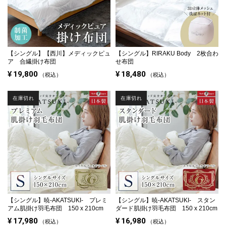
【シングル】
【西川】メディックピュ
【シングル】
RIRAKU Body 2枚合わ
ア 合繊掛け布団
せ布団
¥
19,800
¥
18,480
税込
税込
在庫切れ
在庫切れ
【シングル】
暁-AKATSUKI- プレミ
【シングル】
暁-AKATSUKI- スタン
アム肌掛け羽毛布団 150 x 210cm
ダード肌掛け羽毛布団 150 x 210cm
¥
17,980
¥
16,980
税込
税込