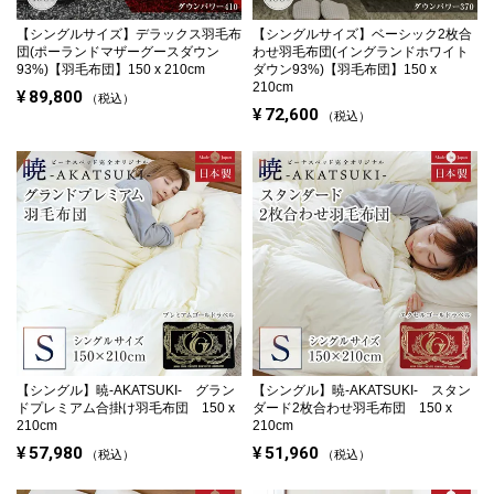
【シングルサイズ】
デラックス羽毛布
【シングルサイズ】
ベーシック2枚合
団(ポーランドマザーグースダウン
わせ羽毛布団(イングランドホワイト
93%)【羽毛布団】150 x 210cm
ダウン93%)【羽毛布団】150 x
210cm
¥
89,800
税込
¥
72,600
税込
【シングル】
暁-AKATSUKI- グラン
【シングル】
暁-AKATSUKI- スタン
ドプレミアム合掛け羽毛布団 150 x
ダード2枚合わせ羽毛布団 150 x
210cm
210cm
¥
57,980
¥
51,960
税込
税込