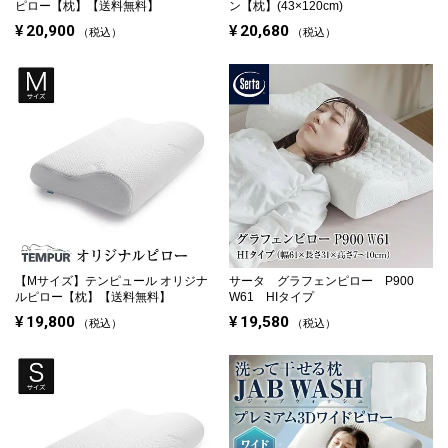
ピロー【枕】【送料無料】
ン【枕】(43×120cm)
¥
20,900
¥
20,680
税込
税込
【Mサイズ】
テンピュール オリジナ
サータ グラフェンピロー P900
ルピロー【枕】【送料無料】
W61 HIタイプ
¥
19,800
¥
19,580
税込
税込