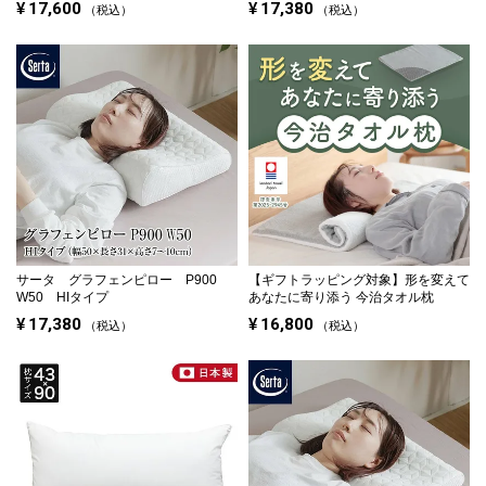
¥
17,600
¥
17,380
税込
税込
サータ グラフェンピロー P900
【ギフトラッピング対象】
形を変えて
W50 HIタイプ
あなたに寄り添う 今治タオル枕
¥
17,380
¥
16,800
税込
税込