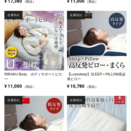
¥
17,380
¥
11,000
税込
税込
在庫切れ
在庫切れ
RIRAKU Body ボディサポートピロ
【Luxesleep】SLEEP＋PILLOW高反
ー
発ピロー
¥
11,000
¥
10,780
税込
税込
在庫切れ
在庫切れ