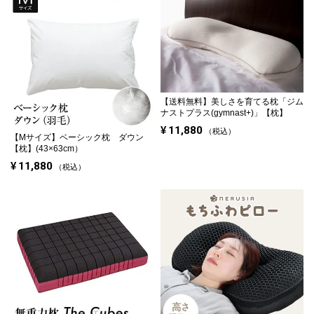
【送料無料】
美しさを育てる枕「ジム
ナストプラス(gymnast+)」【枕】
¥
11,880
税込
【Mサイズ】
ベーシック枕 ダウン
【枕】(43×63cm）
¥
11,880
税込