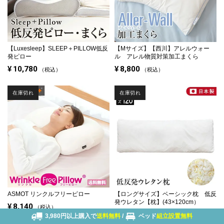
【Luxesleep】SLEEP＋PILLOW低反
【Mサイズ】
【西川】アレルウォー
発ピロー
ル アレル物質対策加工まくら
¥
10,780
¥
8,800
税込
税込
在庫切れ
在庫切れ
ASMOT リンクルフリーピロー
【ロングサイズ】
ベーシック枕 低反
発ウレタン【枕】(43×120cm）
¥
8,140
税込
¥
6,820
税込
3,980円以上購入で
送料無料
/
ベッド
組立設置無料