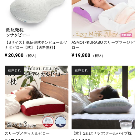
【Sサイズ】
低反発枕テンピュールソ
ASMOT×KURABO スリープマージ ピ
ナタピロー【枕】【送料無料】
ロー
¥
20,900
¥
19,800
税込
税込
在庫切れ
在庫切れ
スリープメディカルピロー
【枕】Salaf(サラフ)クールパイプ枕