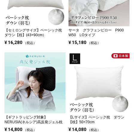
【セミロングサイズ】
ベーシック枕
サータ グラフェンピロー P900
ダウン【枕】(43×90cm）
W50 LOタイプ
¥
16,280
¥
15,180
税込
税込
【ギフトラッピング対象】
【Lサイズ】
ベーシック枕 ダウン
NERUSIA(ネルシア)高反発ジェル枕
【枕】50×70cm
¥
14,800
¥
14,080
税込
税込