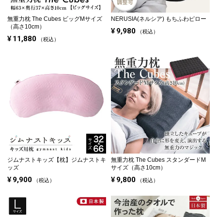
無重力枕 The Cubes ビッグMサイズ
NERUSIA(ネルシア) もちふわピロー
（高さ10cm）
¥
9,980
税込
¥
11,880
税込
ジムナストキッズ【枕】ジムナストキ
無重力枕 The Cubes スタンダードM
ッズ
サイズ（高さ10cm）
¥
9,900
¥
9,800
税込
税込