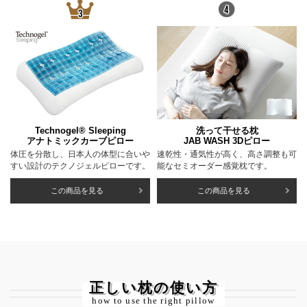
Technogel® Sleeping
洗って干せる枕
アナトミックカーブピロー
JAB WASH 3Dピロー
体圧を分散し、日本人の体型に合いや
速乾性・通気性が高く、高さ調整も可
すい設計のテクノジェルピローです。
能なセミオーダー感覚枕です。
この商品を見る
この商品を見る
正しい枕の使い方
how to use the right pillow