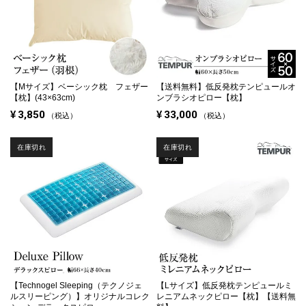
【Mサイズ】
ベーシック枕 フェザー
【送料無料】低反発枕テンピュールオ
【枕】(43×63cm)
ンブラシオピロー【枕】
¥
3,850
¥
33,000
税込
税込
在庫切れ
在庫切れ
【Technogel Sleeping（テクノジェ
【Lサイズ】
低反発枕テンピュールミ
ルスリーピング）】オリジナルコレク
レニアムネックピロー【枕】【送料無