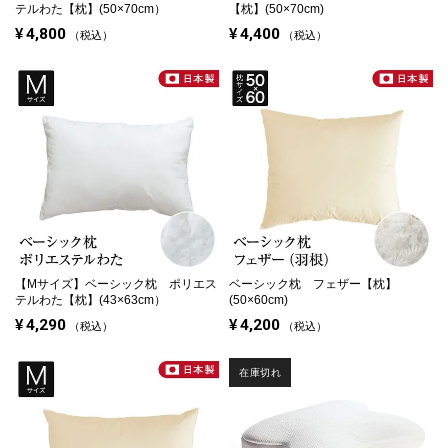
テルわた【枕】(50×70cm）
【枕】(50×70cm)
¥
4,800
¥
4,400
税込
税込
【Mサイズ】
ベーシック枕 ポリエス
ベーシック枕 フェザー【枕】
テルわた【枕】(43×63cm）
(50×60cm)
¥
4,290
¥
4,200
税込
税込
在庫切れ