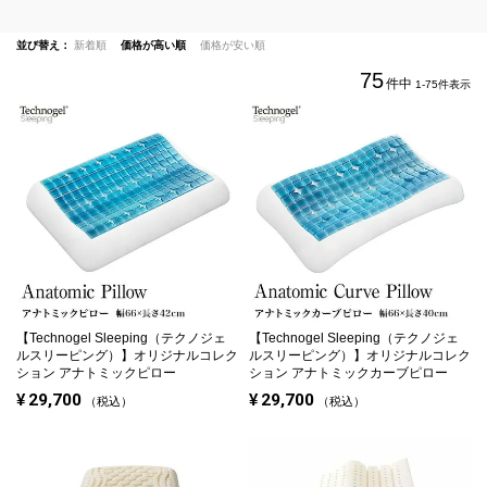
並び替え
新着順
価格が高い順
価格が安い順
75
件中
1
-
75
件表示
【Technogel Sleeping（テクノジェ
【Technogel Sleeping（テクノジェ
ルスリーピング）】オリジナルコレク
ルスリーピング）】オリジナルコレク
ション アナトミックピロー
ション アナトミックカーブピロー
¥
29,700
¥
29,700
税込
税込