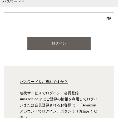
パスワード
(
必
ピンク
ブルー
パープル
須
)
寝具一覧を見る
ログイン
マットレス
マットレスを探す
シングル
セミダブル
パスワードをお忘れですか？
ダブル
ワイドダブル
連携サービスでログイン・会員登録
Amazon.co.jpにご登録の情報を利用してログイ
クイーン
キング
ンまたは会員登録されるお客様は、「Amazon
アカウントでログイン」ボタンよりお進みくだ
自社オリジナルマットレス
さい。