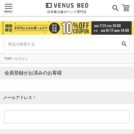
枕カバー
パジャマ
MENU
日本最大級のベッド専門店
枕
寝具セット
羽毛・掛け布団
その他
TOP
ログイン
カラーで探す
会員登録がお済みのお客様
ブラック
ブラウン
グレイ
ベージュ
ホワイト
メールアドレス
(
必
須
)
ネイビー
イエロー
レッド
グリーン
オレンジ