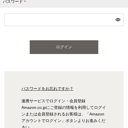
パスワード
(
必
ピンク
ブルー
パープル
須
)
寝具一覧を見る
ログイン
マットレス
マットレスを探す
シングル
セミダブル
パスワードをお忘れですか？
ダブル
ワイドダブル
連携サービスでログイン・会員登録
Amazon.co.jpにご登録の情報を利用してログイ
クイーン
キング
ンまたは会員登録されるお客様は、「Amazon
アカウントでログイン」ボタンよりお進みくだ
自社オリジナルマットレス
さい。