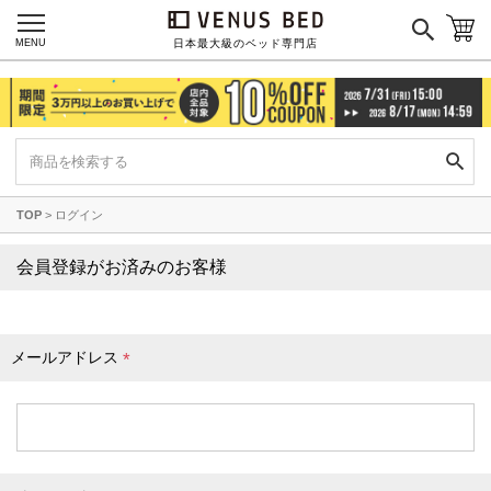
枕カバー
パジャマ
MENU
日本最大級のベッド専門店
枕
寝具セット
羽毛・掛け布団
その他
TOP
ログイン
カラーで探す
会員登録がお済みのお客様
ブラック
ブラウン
グレイ
ベージュ
ホワイト
メールアドレス
(
必
須
)
ネイビー
イエロー
レッド
グリーン
オレンジ