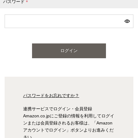
パスワード
(
必
ピンク
ブルー
パープル
須
)
寝具一覧を見る
ログイン
マットレス
マットレスを探す
シングル
セミダブル
パスワードをお忘れですか？
ダブル
ワイドダブル
連携サービスでログイン・会員登録
Amazon.co.jpにご登録の情報を利用してログイ
クイーン
キング
ンまたは会員登録されるお客様は、「Amazon
アカウントでログイン」ボタンよりお進みくだ
自社オリジナルマットレス
さい。