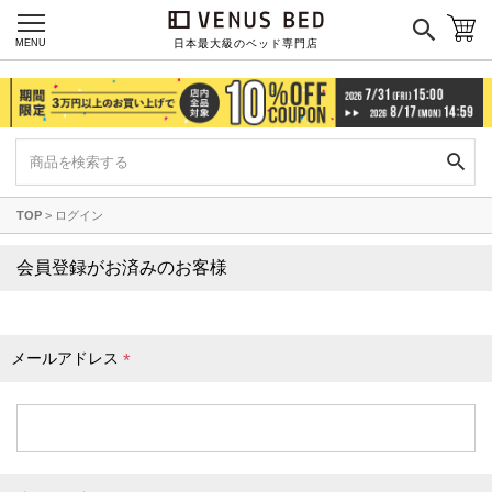
枕カバー
パジャマ
MENU
日本最大級のベッド専門店
枕
寝具セット
羽毛・掛け布団
その他
TOP
ログイン
カラーで探す
会員登録がお済みのお客様
ブラック
ブラウン
グレイ
ベージュ
ホワイト
メールアドレス
(
必
須
)
ネイビー
イエロー
レッド
グリーン
オレンジ