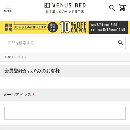
枕カバー
パジャマ
MENU
日本最大級のベッド専門店
枕
寝具セット
羽毛・掛け布団
その他
TOP
ログイン
カラーで探す
会員登録がお済みのお客様
ブラック
ブラウン
グレイ
ベージュ
ホワイト
メールアドレス
(
必
須
)
ネイビー
イエロー
レッド
グリーン
オレンジ