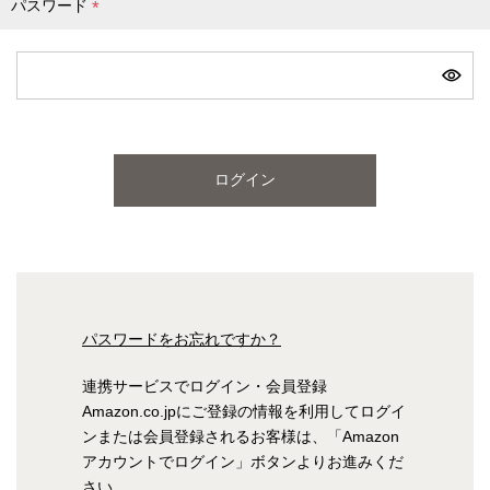
パスワード
(
必
ピンク
ブルー
パープル
須
)
寝具一覧を見る
ログイン
マットレス
マットレスを探す
シングル
セミダブル
パスワードをお忘れですか？
ダブル
ワイドダブル
連携サービスでログイン・会員登録
Amazon.co.jpにご登録の情報を利用してログイ
クイーン
キング
ンまたは会員登録されるお客様は、「Amazon
アカウントでログイン」ボタンよりお進みくだ
自社オリジナルマットレス
さい。