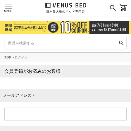
枕カバー
パジャマ
MENU
日本最大級のベッド専門店
枕
寝具セット
羽毛・掛け布団
その他
TOP
ログイン
カラーで探す
会員登録がお済みのお客様
ブラック
ブラウン
グレイ
ベージュ
ホワイト
メールアドレス
(
必
須
)
ネイビー
イエロー
レッド
グリーン
オレンジ