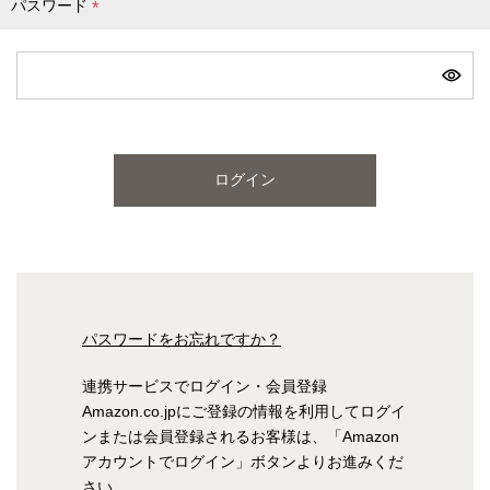
パスワード
(
必
ピンク
ブルー
パープル
須
)
寝具一覧を見る
ログイン
マットレス
マットレスを探す
シングル
セミダブル
パスワードをお忘れですか？
ダブル
ワイドダブル
連携サービスでログイン・会員登録
Amazon.co.jpにご登録の情報を利用してログイ
クイーン
キング
ンまたは会員登録されるお客様は、「Amazon
アカウントでログイン」ボタンよりお進みくだ
自社オリジナルマットレス
さい。