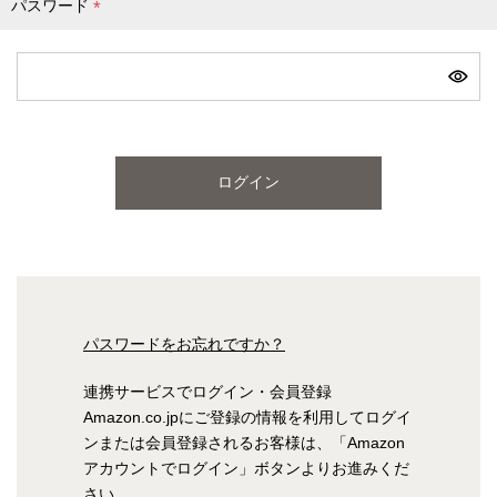
パスワード
(
必
ピンク
ブルー
パープル
須
)
寝具一覧を見る
ログイン
マットレス
マットレスを探す
シングル
セミダブル
パスワードをお忘れですか？
ダブル
ワイドダブル
連携サービスでログイン・会員登録
Amazon.co.jpにご登録の情報を利用してログイ
クイーン
キング
ンまたは会員登録されるお客様は、「Amazon
アカウントでログイン」ボタンよりお進みくだ
自社オリジナルマットレス
さい。