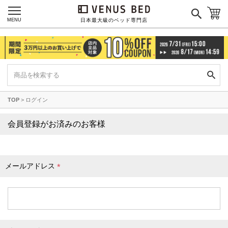
枕カバー
パジャマ
MENU
日本最大級のベッド専門店
枕
寝具セット
羽毛・掛け布団
その他
TOP
ログイン
カラーで探す
会員登録がお済みのお客様
ブラック
ブラウン
グレイ
ベージュ
ホワイト
メールアドレス
(
必
須
)
ネイビー
イエロー
レッド
グリーン
オレンジ