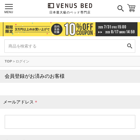
枕カバー
パジャマ
MENU
日本最大級のベッド専門店
枕
寝具セット
羽毛・掛け布団
その他
TOP
ログイン
カラーで探す
会員登録がお済みのお客様
ブラック
ブラウン
グレイ
ベージュ
ホワイト
メールアドレス
(
必
須
)
ネイビー
イエロー
レッド
グリーン
オレンジ