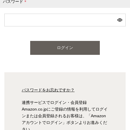
パスワード
(
必
ピンク
ブルー
パープル
須
)
寝具一覧を見る
ログイン
マットレス
マットレスを探す
シングル
セミダブル
パスワードをお忘れですか？
ダブル
ワイドダブル
連携サービスでログイン・会員登録
Amazon.co.jpにご登録の情報を利用してログイ
クイーン
キング
ンまたは会員登録されるお客様は、「Amazon
アカウントでログイン」ボタンよりお進みくだ
自社オリジナルマットレス
さい。