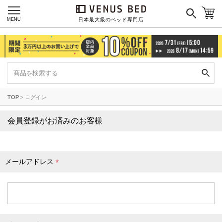
枕カバー
パジャマ
MENU
日本最大級のベッド専門店
枕
寝具セット
羽毛・掛け布団
その他
TOP
ログイン
カラーで探す
会員登録がお済みのお客様
ブラック
ブラウン
グレイ
ベージュ
ホワイト
メールアドレス
(
必
須
)
ネイビー
イエロー
レッド
グリーン
オレンジ