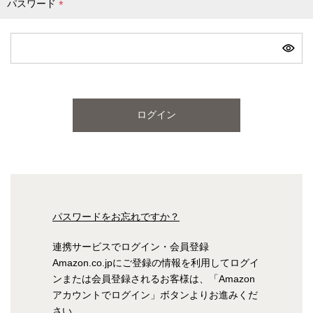
パスワード
(
必
ピンク
ブルー
パープル
須
)
寝具一覧を見る
ログイン
マットレス
マットレスを探す
シングル
セミダブル
パスワードをお忘れですか？
ダブル
ワイドダブル
連携サービスでログイン・会員登録
Amazon.co.jpにご登録の情報を利用してログイ
クイーン
キング
ンまたは会員登録されるお客様は、「Amazon
アカウントでログイン」ボタンよりお進みくだ
自社オリジナルマットレス
さい。