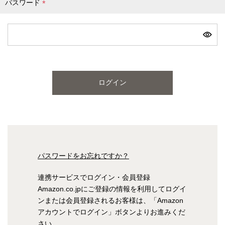
パスワード
(
必
ピンク
ブルー
パープル
須
)
寝具一覧を見る
ログイン
マットレス
マットレスを探す
シングル
セミダブル
パスワードをお忘れですか？
ダブル
ワイドダブル
連携サービスでログイン・会員登録
Amazon.co.jpにご登録の情報を利用してログイ
クイーン
キング
ンまたは会員登録されるお客様は、「Amazon
アカウントでログイン」ボタンよりお進みくだ
自社オリジナルマットレス
さい。