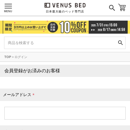
枕カバー
パジャマ
MENU
日本最大級のベッド専門店
枕
寝具セット
羽毛・掛け布団
その他
TOP
ログイン
カラーで探す
会員登録がお済みのお客様
ブラック
ブラウン
グレイ
ベージュ
ホワイト
メールアドレス
(
必
須
)
ネイビー
イエロー
レッド
グリーン
オレンジ