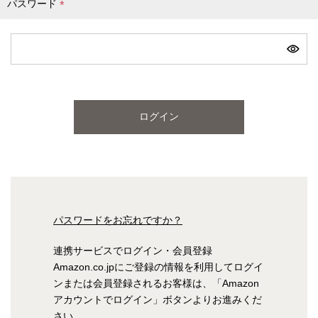
パスワード
(
必
ピンク
ブルー
パープル
須
)
寝具一覧を見る
ログイン
マットレス
マットレスを探す
シングル
セミダブル
パスワードをお忘れですか？
ダブル
ワイドダブル
連携サービスでログイン・会員登録
Amazon.co.jpにご登録の情報を利用してログイ
クイーン
キング
ンまたは会員登録されるお客様は、「Amazon
アカウントでログイン」ボタンよりお進みくだ
自社オリジナルマットレス
さい。