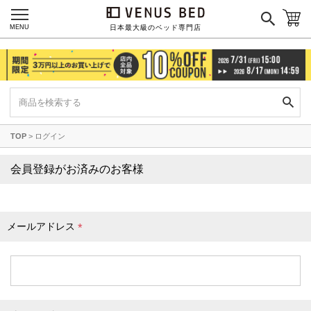
枕カバー
パジャマ
MENU
日本最大級のベッド専門店
枕
寝具セット
羽毛・掛け布団
その他
TOP
ログイン
カラーで探す
会員登録がお済みのお客様
ブラック
ブラウン
グレイ
ベージュ
ホワイト
メールアドレス
(
必
須
)
ネイビー
イエロー
レッド
グリーン
オレンジ