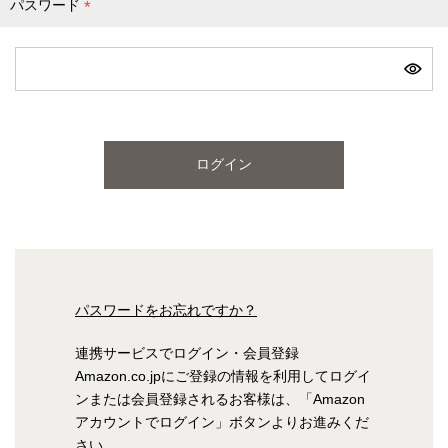
パスワード
(
必
ピンク
ブルー
パープル
須
)
寝具一覧を見る
ログイン
マットレス
マットレスを探す
シングル
セミダブル
パスワードをお忘れですか？
ダブル
ワイドダブル
連携サービスでログイン・会員登録
Amazon.co.jpにご登録の情報を利用してログイ
クイーン
キング
ンまたは会員登録されるお客様は、「Amazon
アカウントでログイン」ボタンよりお進みくだ
自社オリジナルマットレス
さい。