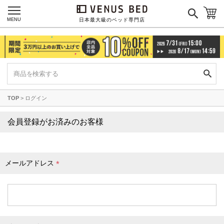
枕カバー
パジャマ
MENU
日本最大級のベッド専門店
枕
寝具セット
羽毛・掛け布団
その他
TOP
ログイン
カラーで探す
会員登録がお済みのお客様
ブラック
ブラウン
グレイ
ベージュ
ホワイト
メールアドレス
(
必
須
)
ネイビー
イエロー
レッド
グリーン
オレンジ