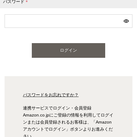
パスワード
(
必
ピンク
ブルー
パープル
須
)
寝具一覧を見る
ログイン
マットレス
マットレスを探す
シングル
セミダブル
パスワードをお忘れですか？
ダブル
ワイドダブル
連携サービスでログイン・会員登録
Amazon.co.jpにご登録の情報を利用してログイ
クイーン
キング
ンまたは会員登録されるお客様は、「Amazon
アカウントでログイン」ボタンよりお進みくだ
自社オリジナルマットレス
さい。