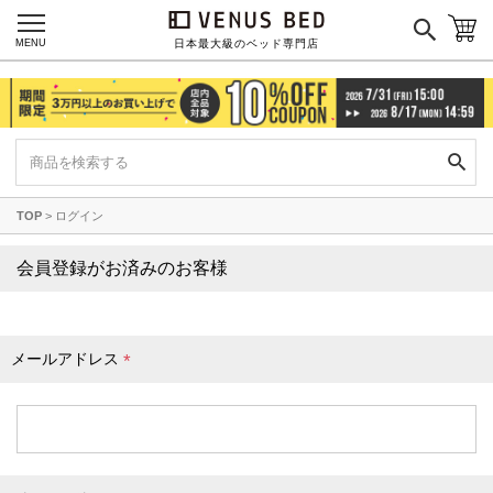
枕カバー
パジャマ
MENU
日本最大級のベッド専門店
枕
寝具セット
羽毛・掛け布団
その他
TOP
ログイン
カラーで探す
会員登録がお済みのお客様
ブラック
ブラウン
グレイ
ベージュ
ホワイト
メールアドレス
(
必
須
)
ネイビー
イエロー
レッド
グリーン
オレンジ