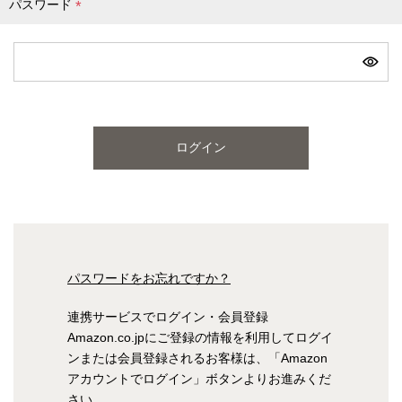
パスワード
(
必
ピンク
ブルー
パープル
須
)
寝具一覧を見る
ログイン
マットレス
マットレスを探す
シングル
セミダブル
パスワードをお忘れですか？
ダブル
ワイドダブル
連携サービスでログイン・会員登録
Amazon.co.jpにご登録の情報を利用してログイ
クイーン
キング
ンまたは会員登録されるお客様は、「Amazon
アカウントでログイン」ボタンよりお進みくだ
自社オリジナルマットレス
さい。