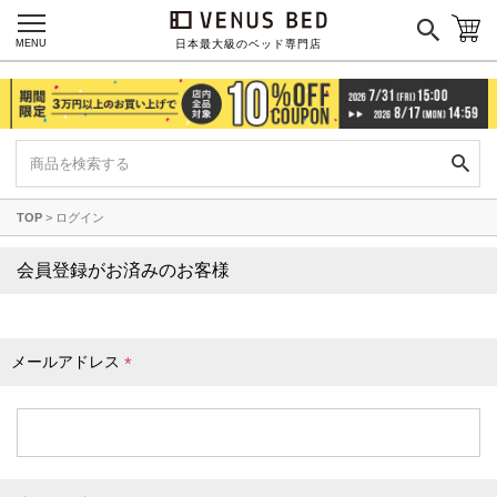
枕カバー
パジャマ
MENU
日本最大級のベッド専門店
枕
寝具セット
羽毛・掛け布団
その他
TOP
ログイン
カラーで探す
会員登録がお済みのお客様
ブラック
ブラウン
グレイ
ベージュ
ホワイト
メールアドレス
(
必
須
)
ネイビー
イエロー
レッド
グリーン
オレンジ