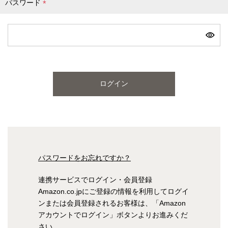
パスワード
(
必
ピンク
ブルー
パープル
須
)
寝具一覧を見る
ログイン
マットレス
マットレスを探す
シングル
セミダブル
パスワードをお忘れですか？
ダブル
ワイドダブル
連携サービスでログイン・会員登録
Amazon.co.jpにご登録の情報を利用してログイ
クイーン
キング
ンまたは会員登録されるお客様は、「Amazon
アカウントでログイン」ボタンよりお進みくだ
自社オリジナルマットレス
さい。