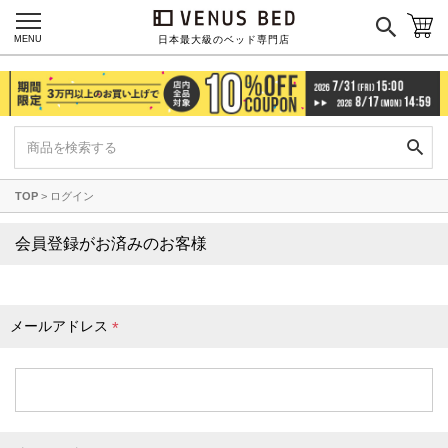
枕カバー
パジャマ
MENU
日本最大級のベッド専門店
枕
寝具セット
羽毛・掛け布団
その他
TOP
ログイン
カラーで探す
会員登録がお済みのお客様
ブラック
ブラウン
グレイ
ベージュ
ホワイト
メールアドレス
(
必
須
)
ネイビー
イエロー
レッド
グリーン
オレンジ