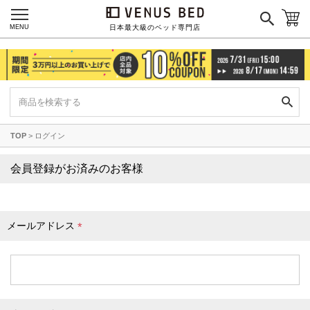
枕カバー
パジャマ
MENU
日本最大級のベッド専門店
枕
寝具セット
羽毛・掛け布団
その他
TOP
ログイン
カラーで探す
会員登録がお済みのお客様
ブラック
ブラウン
グレイ
ベージュ
ホワイト
メールアドレス
(
必
須
)
ネイビー
イエロー
レッド
グリーン
オレンジ