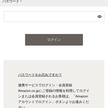
パスワード
(
必
ピンク
ブルー
パープル
須
)
寝具一覧を見る
ログイン
マットレス
マットレスを探す
シングル
セミダブル
パスワードをお忘れですか？
ダブル
ワイドダブル
連携サービスでログイン・会員登録
Amazon.co.jpにご登録の情報を利用してログイ
クイーン
キング
ンまたは会員登録されるお客様は、「Amazon
アカウントでログイン」ボタンよりお進みくだ
自社オリジナルマットレス
さい。