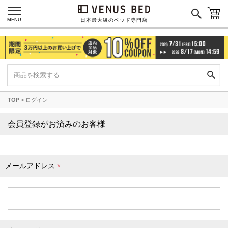
枕カバー
パジャマ
MENU
日本最大級のベッド専門店
枕
寝具セット
羽毛・掛け布団
その他
TOP
ログイン
カラーで探す
会員登録がお済みのお客様
ブラック
ブラウン
グレイ
ベージュ
ホワイト
メールアドレス
(
必
須
)
ネイビー
イエロー
レッド
グリーン
オレンジ