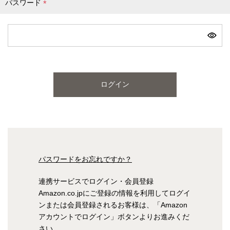
パスワード
(
必
ピンク
ブルー
パープル
須
)
寝具一覧を見る
ログイン
マットレス
マットレスを探す
シングル
セミダブル
パスワードをお忘れですか？
ダブル
ワイドダブル
連携サービスでログイン・会員登録
Amazon.co.jpにご登録の情報を利用してログイ
クイーン
キング
ンまたは会員登録されるお客様は、「Amazon
アカウントでログイン」ボタンよりお進みくだ
自社オリジナルマットレス
さい。