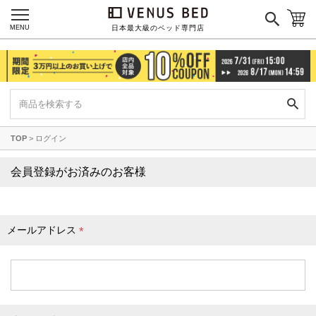
枕カバー
パジャマ
MENU
日本最大級のベッド専門店
枕
寝具セット
羽毛・掛け布団
その他
TOP
ログイン
カラーで探す
会員登録がお済みのお客様
ブラック
ブラウン
グレイ
ベージュ
ホワイト
メールアドレス
(
必
須
)
ネイビー
イエロー
レッド
グリーン
オレンジ