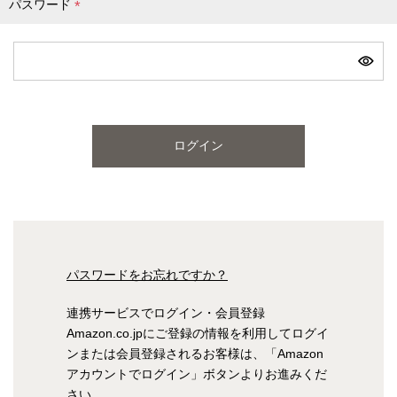
パスワード
(
必
ピンク
ブルー
パープル
須
)
寝具一覧を見る
ログイン
マットレス
マットレスを探す
シングル
セミダブル
パスワードをお忘れですか？
ダブル
ワイドダブル
連携サービスでログイン・会員登録
Amazon.co.jpにご登録の情報を利用してログイ
クイーン
キング
ンまたは会員登録されるお客様は、「Amazon
アカウントでログイン」ボタンよりお進みくだ
自社オリジナルマットレス
さい。