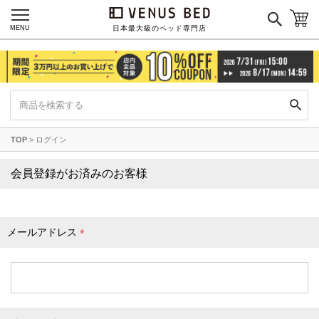
枕カバー
パジャマ
MENU
日本最大級のベッド専門店
枕
寝具セット
羽毛・掛け布団
その他
TOP
ログイン
カラーで探す
会員登録がお済みのお客様
ブラック
ブラウン
グレイ
ベージュ
ホワイト
メールアドレス
(
必
須
)
ネイビー
イエロー
レッド
グリーン
オレンジ