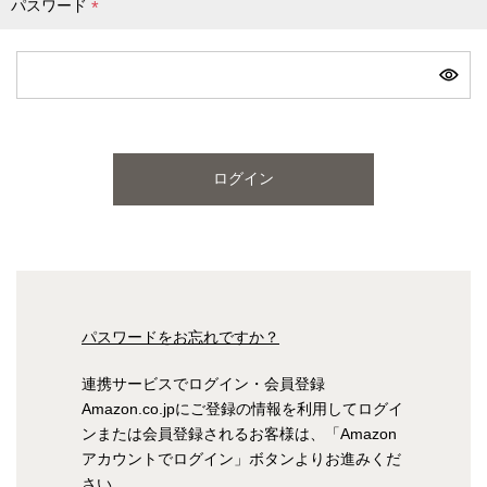
パスワード
(
必
ピンク
ブルー
パープル
須
)
寝具一覧を見る
ログイン
マットレス
マットレスを探す
シングル
セミダブル
パスワードをお忘れですか？
ダブル
ワイドダブル
連携サービスでログイン・会員登録
Amazon.co.jpにご登録の情報を利用してログイ
クイーン
キング
ンまたは会員登録されるお客様は、「Amazon
アカウントでログイン」ボタンよりお進みくだ
自社オリジナルマットレス
さい。