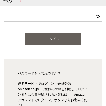
パスワード
(
必
ピンク
ブルー
パープル
須
)
寝具一覧を見る
ログイン
マットレス
マットレスを探す
シングル
セミダブル
パスワードをお忘れですか？
ダブル
ワイドダブル
連携サービスでログイン・会員登録
Amazon.co.jpにご登録の情報を利用してログイ
クイーン
キング
ンまたは会員登録されるお客様は、「Amazon
アカウントでログイン」ボタンよりお進みくだ
自社オリジナルマットレス
さい。