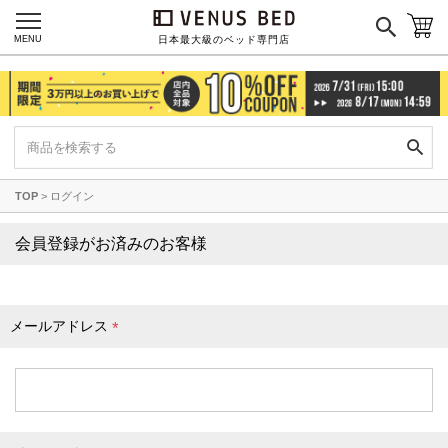
枕カバー
パジャマ
MENU
日本最大級のベッド専門店
枕
寝具セット
羽毛・掛け布団
その他
TOP
ログイン
カラーで探す
会員登録がお済みのお客様
ブラック
ブラウン
グレイ
ベージュ
ホワイト
メールアドレス
(
必
須
)
ネイビー
イエロー
レッド
グリーン
オレンジ