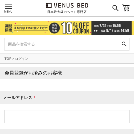
枕カバー
パジャマ
MENU
日本最大級のベッド専門店
枕
寝具セット
羽毛・掛け布団
その他
TOP
ログイン
カラーで探す
会員登録がお済みのお客様
ブラック
ブラウン
グレイ
ベージュ
ホワイト
メールアドレス
(
必
須
)
ネイビー
イエロー
レッド
グリーン
オレンジ