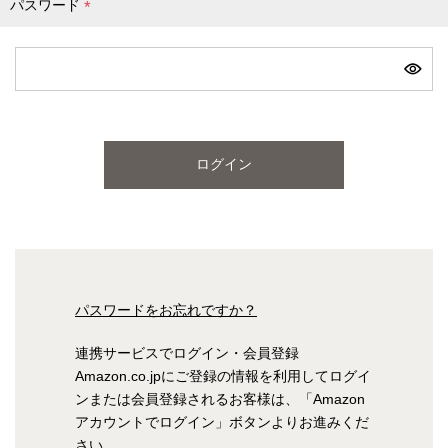
パスワード
(
必
ピンク
ブルー
パープル
須
)
寝具一覧を見る
ログイン
マットレス
マットレスを探す
シングル
セミダブル
パスワードをお忘れですか？
ダブル
ワイドダブル
連携サービスでログイン・会員登録
Amazon.co.jpにご登録の情報を利用してログイ
クイーン
キング
ンまたは会員登録されるお客様は、「Amazon
アカウントでログイン」ボタンよりお進みくだ
自社オリジナルマットレス
さい。