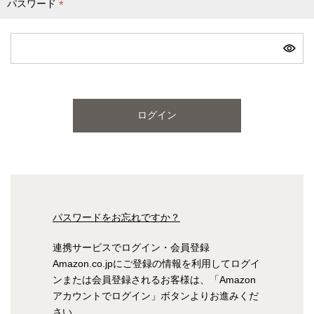
パスワード
(
必
ピンク
ブルー
パープル
須
)
寝具一覧を見る
ログイン
マットレス
マットレスを探す
シングル
セミダブル
パスワードをお忘れですか？
ダブル
ワイドダブル
連携サービスでログイン・会員登録
Amazon.co.jpにご登録の情報を利用してログイ
クイーン
キング
ンまたは会員登録されるお客様は、「Amazon
アカウントでログイン」ボタンよりお進みくだ
自社オリジナルマットレス
さい。