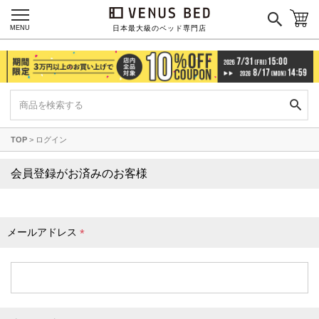
枕カバー
パジャマ
MENU
日本最大級のベッド専門店
枕
寝具セット
羽毛・掛け布団
その他
TOP
ログイン
カラーで探す
会員登録がお済みのお客様
ブラック
ブラウン
グレイ
ベージュ
ホワイト
メールアドレス
(
必
須
)
ネイビー
イエロー
レッド
グリーン
オレンジ