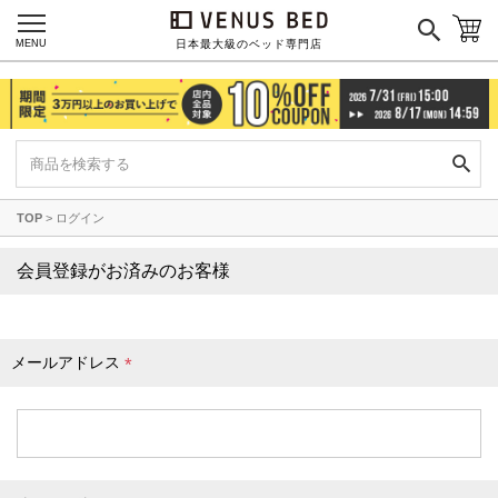
枕カバー
パジャマ
MENU
日本最大級のベッド専門店
枕
寝具セット
羽毛・掛け布団
その他
TOP
ログイン
カラーで探す
会員登録がお済みのお客様
ブラック
ブラウン
グレイ
ベージュ
ホワイト
メールアドレス
(
必
須
)
ネイビー
イエロー
レッド
グリーン
オレンジ