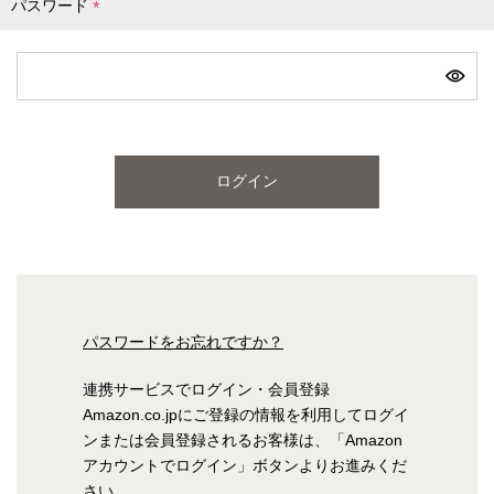
パスワード
(
必
ピンク
ブルー
パープル
須
)
寝具一覧を見る
ログイン
マットレス
マットレスを探す
シングル
セミダブル
パスワードをお忘れですか？
ダブル
ワイドダブル
連携サービスでログイン・会員登録
Amazon.co.jpにご登録の情報を利用してログイ
クイーン
キング
ンまたは会員登録されるお客様は、「Amazon
アカウントでログイン」ボタンよりお進みくだ
自社オリジナルマットレス
さい。