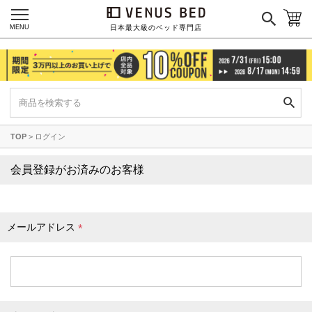
枕カバー
パジャマ
MENU
日本最大級のベッド専門店
枕
寝具セット
羽毛・掛け布団
その他
TOP
ログイン
カラーで探す
会員登録がお済みのお客様
ブラック
ブラウン
グレイ
ベージュ
ホワイト
メールアドレス
(
必
須
)
ネイビー
イエロー
レッド
グリーン
オレンジ