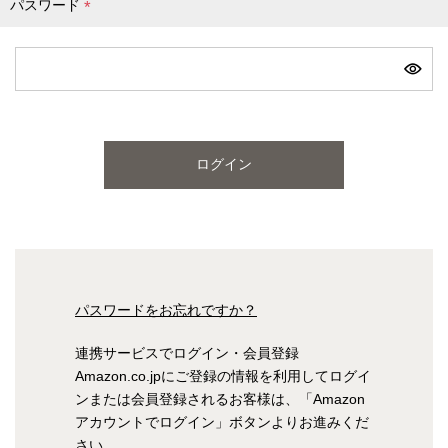
パスワード
(
必
ピンク
ブルー
パープル
須
)
寝具一覧を見る
ログイン
マットレス
マットレスを探す
シングル
セミダブル
パスワードをお忘れですか？
ダブル
ワイドダブル
連携サービスでログイン・会員登録
Amazon.co.jpにご登録の情報を利用してログイ
クイーン
キング
ンまたは会員登録されるお客様は、「Amazon
アカウントでログイン」ボタンよりお進みくだ
自社オリジナルマットレス
さい。