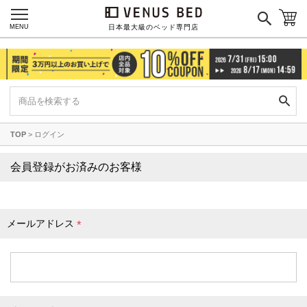
枕カバー
パジャマ
MENU
日本最大級のベッド専門店
枕
寝具セット
羽毛・掛け布団
その他
TOP
ログイン
カラーで探す
会員登録がお済みのお客様
ブラック
ブラウン
グレイ
ベージュ
ホワイト
メールアドレス
(
必
須
)
ネイビー
イエロー
レッド
グリーン
オレンジ