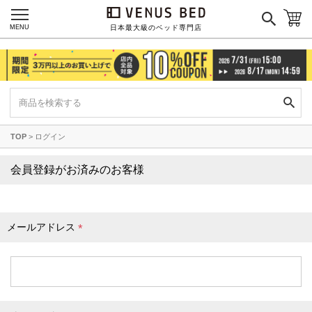
枕カバー
パジャマ
MENU
日本最大級のベッド専門店
枕
寝具セット
羽毛・掛け布団
その他
TOP
ログイン
カラーで探す
会員登録がお済みのお客様
ブラック
ブラウン
グレイ
ベージュ
ホワイト
メールアドレス
(
必
須
)
ネイビー
イエロー
レッド
グリーン
オレンジ