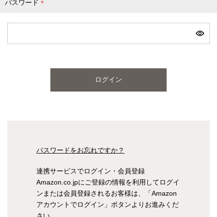
パスワード
(
必
ピンク
ブルー
パープル
須
)
寝具一覧を見る
ログイン
マットレス
マットレスを探す
シングル
セミダブル
パスワードをお忘れですか？
ダブル
ワイドダブル
連携サービスでログイン・会員登録
Amazon.co.jpにご登録の情報を利用してログイ
クイーン
キング
ンまたは会員登録されるお客様は、「Amazon
アカウントでログイン」ボタンよりお進みくだ
自社オリジナルマットレス
さい。