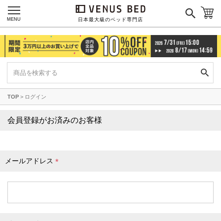
枕カバー
パジャマ
MENU
日本最大級のベッド専門店
枕
寝具セット
羽毛・掛け布団
その他
TOP
ログイン
カラーで探す
会員登録がお済みのお客様
ブラック
ブラウン
グレイ
ベージュ
ホワイト
メールアドレス
(
必
須
)
ネイビー
イエロー
レッド
グリーン
オレンジ