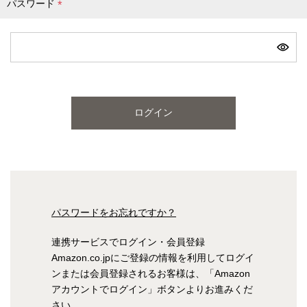
パスワード
(
必
ピンク
ブルー
パープル
須
)
寝具一覧を見る
ログイン
マットレス
マットレスを探す
シングル
セミダブル
パスワードをお忘れですか？
ダブル
ワイドダブル
連携サービスでログイン・会員登録
Amazon.co.jpにご登録の情報を利用してログイ
クイーン
キング
ンまたは会員登録されるお客様は、「Amazon
アカウントでログイン」ボタンよりお進みくだ
自社オリジナルマットレス
さい。