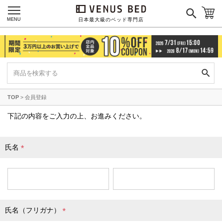
国産ポケットコイルマットレス
MENU
日本最大級のベッド専門店
海外ブランド
サータ
テンピュール
シーリー
TOP
会員登録
マットレス一覧を見る
下記の内容をご入力の上、お進みください。
氏名
ご利用ガイド
会社概要
(
必
特定商取引法に基づく表記
プライバシーポリシー
須
マイページ
ログイン
)
氏名（フリガナ）