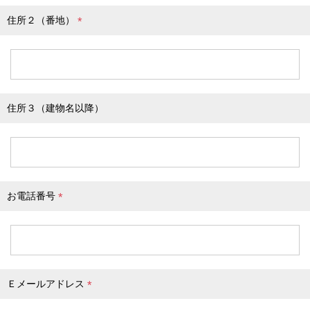
住所２（番地）
(
必
須
)
住所３（建物名以降）
お電話番号
(
必
須
)
Ｅメールアドレス
(