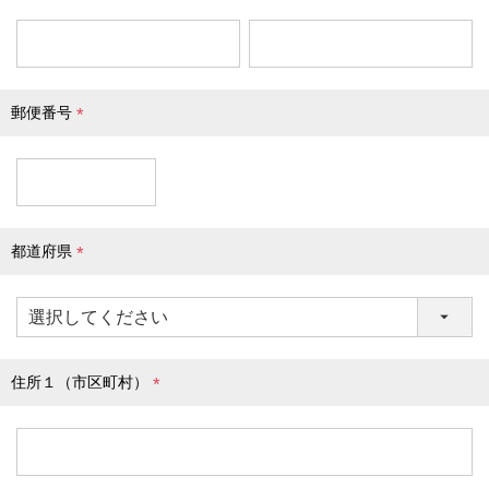
(
必
須
)
郵便番号
(
必
須
)
都道府県
(
必
須
)
住所１（市区町村）
(
必
須
)