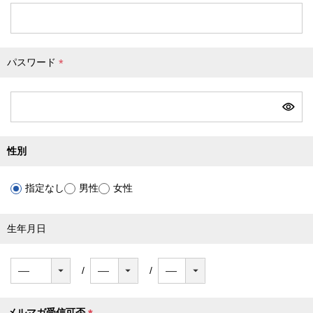
必
須
)
パスワード
(
必
須
)
性別
指定なし
男性
女性
生年月日
メルマガ受信可否