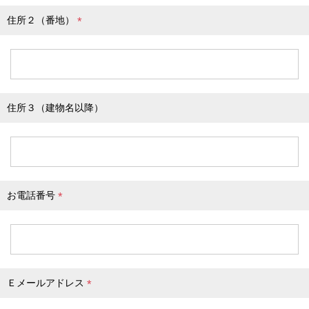
住所２（番地）
(
必
須
)
住所３（建物名以降）
お電話番号
(
必
須
)
Ｅメールアドレス
(