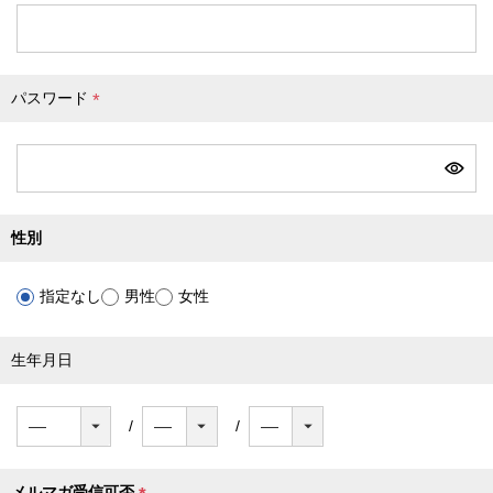
必
須
)
パスワード
(
必
須
)
性別
指定なし
男性
女性
生年月日
メルマガ受信可否