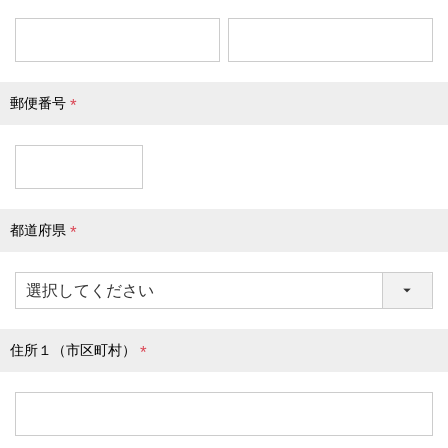
(
必
須
)
郵便番号
(
必
須
)
都道府県
(
必
須
)
住所１（市区町村）
(
必
須
)