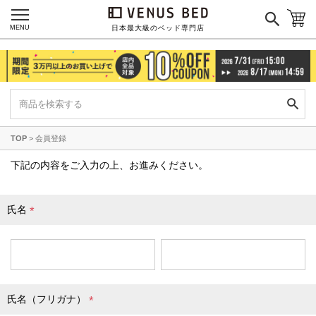
国産ポケットコイルマットレス
MENU
日本最大級のベッド専門店
海外ブランド
サータ
テンピュール
シーリー
TOP
会員登録
マットレス一覧を見る
下記の内容をご入力の上、お進みください。
氏名
ご利用ガイド
会社概要
(
必
特定商取引法に基づく表記
プライバシーポリシー
須
マイページ
ログイン
)
氏名（フリガナ）