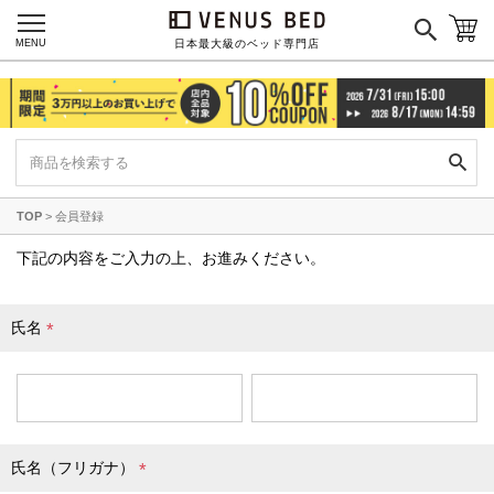
国産ポケットコイルマットレス
MENU
日本最大級のベッド専門店
海外ブランド
サータ
テンピュール
シーリー
TOP
会員登録
マットレス一覧を見る
下記の内容をご入力の上、お進みください。
氏名
ご利用ガイド
会社概要
(
必
特定商取引法に基づく表記
プライバシーポリシー
須
マイページ
ログイン
)
氏名（フリガナ）