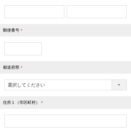
(
必
須
)
郵便番号
(
必
須
)
都道府県
(
必
須
)
住所１（市区町村）
(
必
須
)