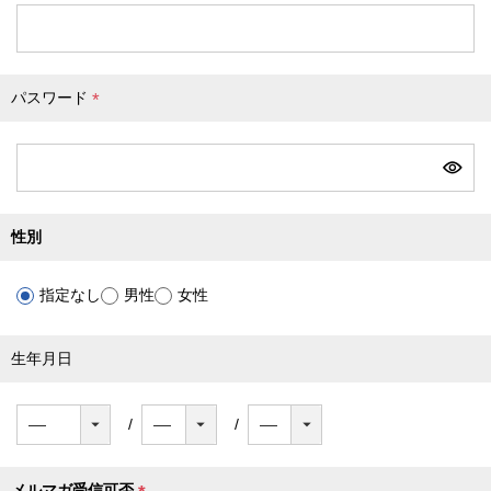
必
須
)
パスワード
(
必
須
)
性別
指定なし
男性
女性
生年月日
メルマガ受信可否