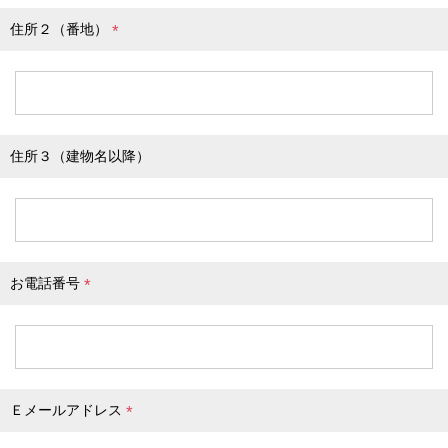
住所２（番地）
(
必
須
)
住所３（建物名以降）
お電話番号
(
必
須
)
Ｅメールアドレス
(