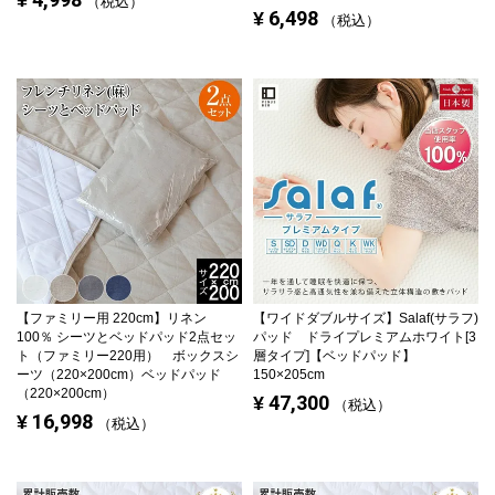
税込
6,498
¥
税込
【ファミリー用 220cm】
リネン
【ワイドダブルサイズ】
Salaf(サラフ)
100％ シーツとベッドパッド2点セッ
パッド ドライプレミアムホワイト[3
ト（ファミリー220用） ボックスシ
層タイプ]【ベッドパッド】
ーツ（220×200cm）ベッドパッド
150×205cm
（220×200cm）
47,300
¥
税込
16,998
¥
税込