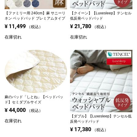
【ファミリー用 240cm】
麻 サニーリ
【クイーン】
【Luxesleep】テンセル
ネン ベッドパッド プレミアムタイプ
低反発ベッドパッド
11,499
21,780
¥
¥
税込
税込
在庫切れ
在庫切れ
麻のパッド「しとね」【ベッドパッ
ド】セミダブルサイズ
44,000
¥
税込
【ダブル】
【Luxesleep】テンセル低
在庫切れ
反発ベッドパッド
17,380
¥
税込