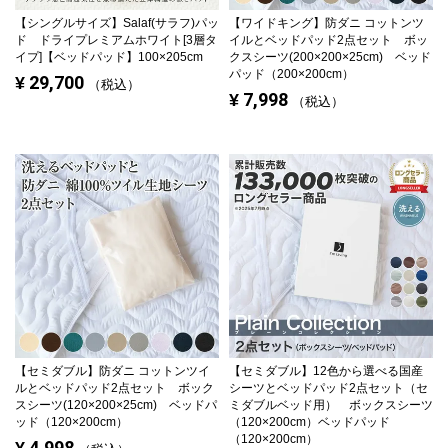
【シングルサイズ】
Salaf(サラフ)パッ
【ワイドキング】
防ダニ コットンツ
ド ドライプレミアムホワイト[3層タ
イルとベッドパッド2点セット ボッ
イプ]【ベッドパッド】100×205cm
クスシーツ(200×200×25cm) ベッド
パッド（200×200cm）
29,700
¥
税込
7,998
¥
税込
【セミダブル】
防ダニ コットンツイ
【セミダブル】
12色から選べる国産
ルとベッドパッド2点セット ボック
シーツとベッドパッド2点セット（セ
スシーツ(120×200×25cm) ベッドパ
ミダブルベッド用） ボックスシーツ
ッド（120×200cm）
（120×200cm）ベッドパッド
（120×200cm）
4,998
¥