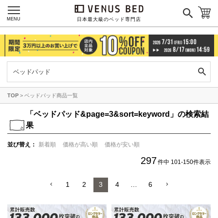
MENU
日本最大級のベッド専門店
TOP
ベッドパッド商品一覧
「
ベッドパッド&page=3&sort=keyword」の検索結
果
並び替え
新着順
価格が高い順
価格が安い順
297
件中
101
-
150
件表示
1
2
3
4
…
6