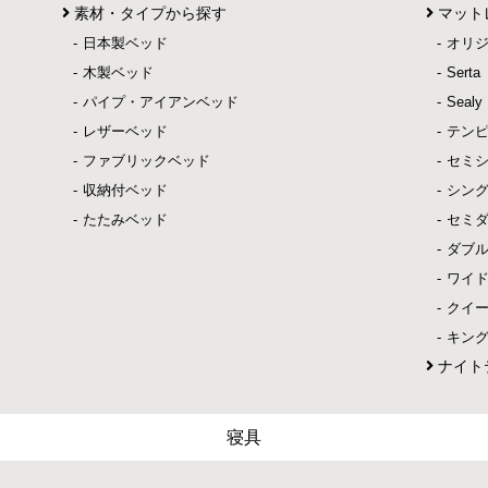
素材・タイプから探す
マット
日本製ベッド
オリ
木製ベッド
Ser
パイプ・アイアンベッド
Sea
レザーベッド
テン
ファブリックベッド
セミ
収納付ベッド
シン
たたみベッド
セミ
ダブ
ワイ
クイ
キン
ナイト
寝具