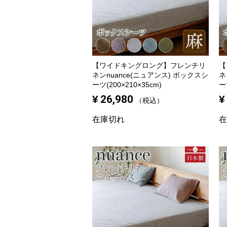
【ワイドキングロング】
フレンチリ
【
ネンnuance(ニュアンス) ボックスシ
ネ
ーツ(200×210×35cm)
ー
¥
26,980
¥
税込
在庫切れ
在