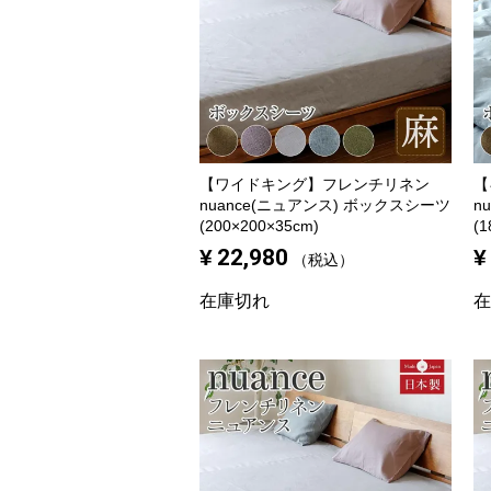
【ワイドキング】
フレンチリネン
【
nuance(ニュアンス) ボックスシーツ
n
(200×200×35cm)
(1
¥
22,980
¥
税込
在庫切れ
在