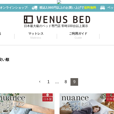
-オンラインショップ-
税込3,980円以上のお買い上げで
送料無料
ベッ
日本最大級のベッド専門店 常時100台以上展示
具
マットレス
ご利用ガイド
Mattress
Guide
安い順
1
…
8
9