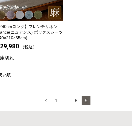
240cmロング】
フレンチリネン
uance(ニュアンス) ボックスシーツ
40×210×35cm)
29,980
税込
庫切れ
安い順
1
…
8
9