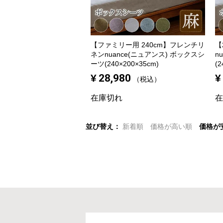
【ファミリー用 240cm】
フレンチリ
【
ネンnuance(ニュアンス) ボックスシ
n
ーツ(240×200×35cm)
(2
¥
28,980
¥
税込
在庫切れ
在
並び替え
新着順
価格が高い順
価格が