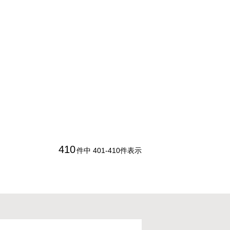
410
件中
401
-
410
件表示