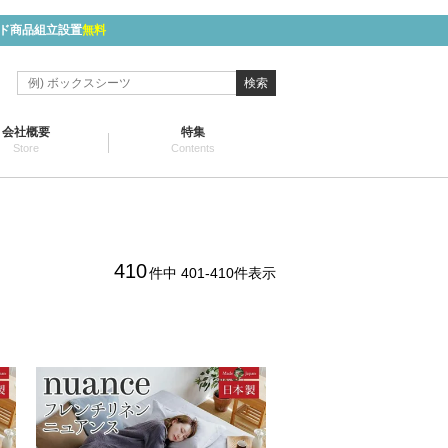
ド商品組立設置
無料
検索
会社概要
特集
Store
Contents
410
件中
401
-
410
件表示