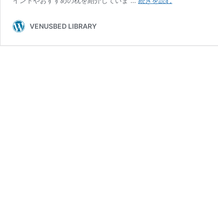
イントやおすすめの枕を紹介していま …
続きを読む
ト
レ
VENUSBED LIBRARY
ー
ト
ネ
ッ
ク
の
改
善
に
お
す
す
め
の
枕
8
選
｜
枕