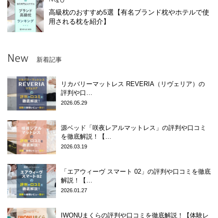
高級枕のおすすめ5選【有名ブランド枕やホテルで使
用される枕を紹介】
New
新着記事
リカバリーマットレス REVERIA（リヴェリア）の
評判や口…
2026.05.29
源ベッド「咲夜レアルマットレス」の評判や口コミ
を徹底解説！【…
2026.03.19
「エアウィーヴ スマート 02」の評判や口コミを徹底
解説！【…
2026.01.27
IWONUまくらの評判や口コミを徹底解説！【体験レ