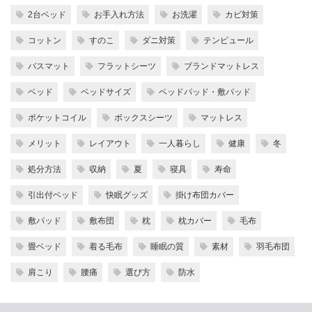
2台ベッド
お手入れ方法
お洗濯
カビ対策
コットン
すのこ
ダニ対策
テンピュール
バスマット
フラットシーツ
ブランドマットレス
ベッド
ベッドサイズ
ベッドパッド・敷パッド
ポケットコイル
ボックスシーツ
マットレス
メリット
レイアウト
一人暮らし
健康
冬
処分方法
収納
夏
寝具
寿命
引出付ベッド
快眠グッズ
掛け布団カバー
敷パッド
敷布団
枕
枕カバー
毛布
畳ベッド
着る毛布
睡眠の質
素材
羽毛布団
肩こり
腰痛
選び方
防水