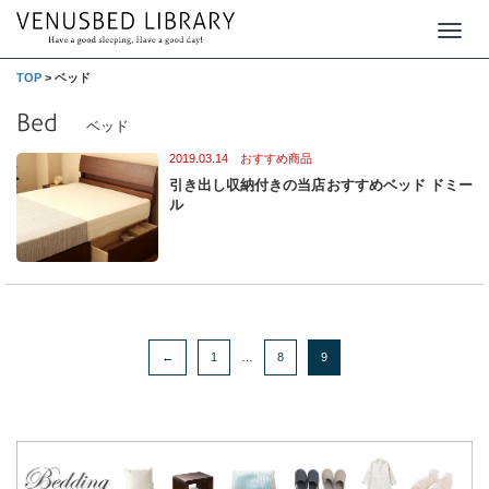
T
o
TOP
>
ベッド
g
Bed
ベッド
g
2019.03.14 おすすめ商品
l
引き出し収納付きの当店おすすめベッド ドミー
e
ル
n
a
v
i
g
←
1
…
8
9
a
t
i
o