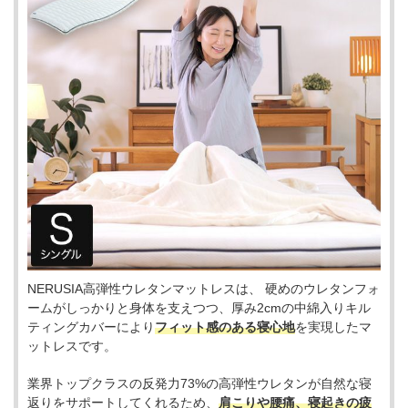
NERUSIA高弾性ウレタンマットレスは、 硬めのウレタンフォ
ームがしっかりと身体を支えつつ、厚み2cmの中綿入りキル
ティングカバーにより
フィット感のある寝心地
を実現したマ
ットレスです。
業界トップクラスの反発力73%の高弾性ウレタンが自然な寝
返りをサポートしてくれるため、
肩こりや腰痛、寝起きの疲