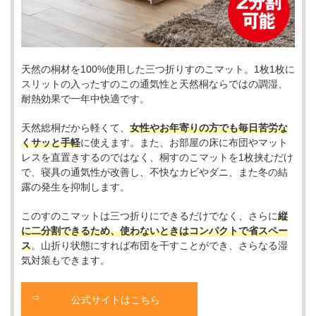
天然の桐材を100%使用した三つ折りすのこマット。1枚1枚に
スリットの入ったすのこの通気性と天然桐ならではの調湿、
耐熱効果で一年中快適です。
天然総桐だから軽くて、
女性やお年寄りの方でも毎日苦労な
くサッと手軽
に使えます。また、お部屋の床に布団やマット
レスを直置きするのではなく、桐すのこマットを1枚挟むだけ
で、寝具の通気性が改善し、不快なカビやダニ、また冬の結
露の発生を抑制します。
このすのこマットは三つ折りにできるだけでなく、さらに
縦
に二分割できるため、使わないときはコンパクトで省スペー
ス
。山折り状態にすれば布団を干すことができ、さらなる湿
気対策もできます。
公式サイトはこちら