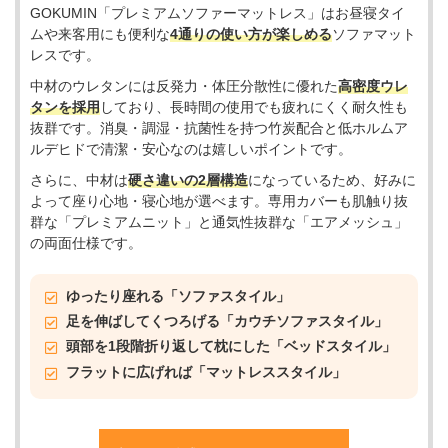
GOKUMIN「プレミアムソファーマットレス」はお昼寝タイ
ムや来客用にも便利な
4通りの使い方が楽しめる
ソファマット
レスです。
中材のウレタンには反発力・体圧分散性に優れた
高密度ウレ
タンを採用
しており、長時間の使用でも疲れにくく耐久性も
抜群です。消臭・調湿・抗菌性を持つ竹炭配合と低ホルムア
ルデヒドで清潔・安心なのは嬉しいポイントです。
さらに、中材は
硬さ違いの2層構造
になっているため、好みに
よって座り心地・寝心地が選べます。専用カバーも肌触り抜
群な「プレミアムニット」と通気性抜群な「エアメッシュ」
の両面仕様です。
ゆったり座れる「ソファスタイル」
足を伸ばしてくつろげる「カウチソファスタイル」
頭部を1段階折り返して枕にした「ベッドスタイル」
フラットに広げれば「マットレススタイル」