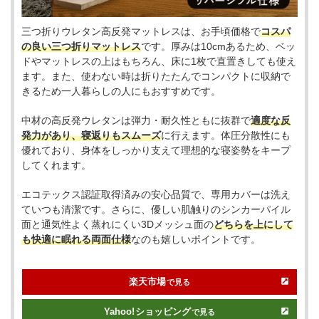
三つ折りウレタン高反発マットレスは、お手頃価格で
コスパ
の良い三つ折りマットレス
です。厚みは10cmあるため、ベッ
ドやマットレスの上はもちろん、床に1枚で直置きしても使え
ます。また、使わない時は折りたたんでコンパクトに収納で
きるため一人暮らしの人にもおすすめです。
中材の高反発ウレタンは弾力・耐久性ともに抜群で
適度な反
発力があり、寝返りもスムーズ
に行えます。体圧分散性にも
優れており、身体をしっかり支えて理想的な寝姿勢をキープ
してくれます。
エコテックス認証取得済みの安心品質で、専用カバーは洗え
ていつも清潔です。さらに、優しい肌触りのシンカーパイル
面と通気性よく蒸れにくい3Dメッシュ面の
どちらを上にして
も快適に眠れる両面仕様
なのも嬉しいポイントです。
楽天市場
で見る
Yahoo!
ショッピング
で見る