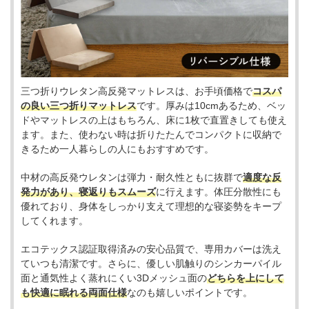
三つ折りウレタン高反発マットレスは、お手頃価格で
コスパ
の良い三つ折りマットレス
です。厚みは10cmあるため、ベッ
ドやマットレスの上はもちろん、床に1枚で直置きしても使え
ます。また、使わない時は折りたたんでコンパクトに収納で
きるため一人暮らしの人にもおすすめです。
中材の高反発ウレタンは弾力・耐久性ともに抜群で
適度な反
発力があり、寝返りもスムーズ
に行えます。体圧分散性にも
優れており、身体をしっかり支えて理想的な寝姿勢をキープ
してくれます。
エコテックス認証取得済みの安心品質で、専用カバーは洗え
ていつも清潔です。さらに、優しい肌触りのシンカーパイル
面と通気性よく蒸れにくい3Dメッシュ面の
どちらを上にして
も快適に眠れる両面仕様
なのも嬉しいポイントです。