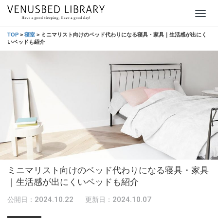
T
o
TOP
>
寝室
>
ミニマリスト向けのベッド代わりになる寝具・家具｜生活感が出にく
いベッドも紹介
g
g
l
e
n
a
v
i
g
ミニマリスト向けのベッド代わりになる寝具・家具
a
｜生活感が出にくいベッドも紹介
t
i
2024.10.22
2024.10.07
公開日：
更新日：
o