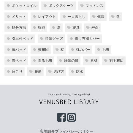
ポケットコイル
ボックスシーツ
マットレス
メリット
レイアウト
一人暮らし
健康
冬
処分方法
収納
夏
寝具
寿命
引出付ベッド
快眠グッズ
掛け布団カバー
敷パッド
敷布団
枕
枕カバー
毛布
畳ベッド
着る毛布
睡眠の質
素材
羽毛布団
肩こり
腰痛
選び方
防水
店舗紹介
プライバシーポリシー