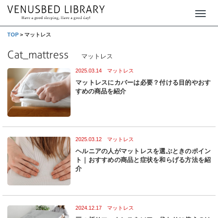
T
o
TOP
>
マットレス
g
Cat_mattress
マットレス
g
2025.03.14 マットレス
l
マットレスにカバーは必要？付ける目的やおす
e
すめの商品を紹介
n
a
v
2025.03.12 マットレス
i
ヘルニアの人がマットレスを選ぶときのポイン
g
ト｜おすすめの商品と症状を和らげる方法を紹
介
a
t
i
2024.12.17 マットレス
o