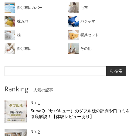
掛け布団カバー
毛布
枕カバー
パジャマ
枕
寝具セット
掛け布団
その他
検索
Ranking
人気の記事
No.
SurvaQ（サバキュー）のダブル枕の評判や口コミを
徹底解説！【体験レビューあり】
No.