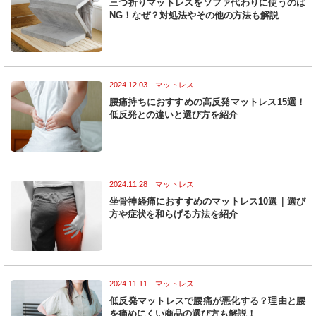
三つ折りマットレスをソファ代わりに使うのは
n
NG！なぜ？対処法やその他の方法も解説
2024.12.03 マットレス
腰痛持ちにおすすめの高反発マットレス15選！
低反発との違いと選び方を紹介
2024.11.28 マットレス
坐骨神経痛におすすめのマットレス10選｜選び
方や症状を和らげる方法を紹介
2024.11.11 マットレス
低反発マットレスで腰痛が悪化する？理由と腰
を痛めにくい商品の選び方も解説！