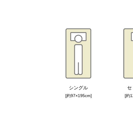
シングル
セ
[約97×195cm]
[約1