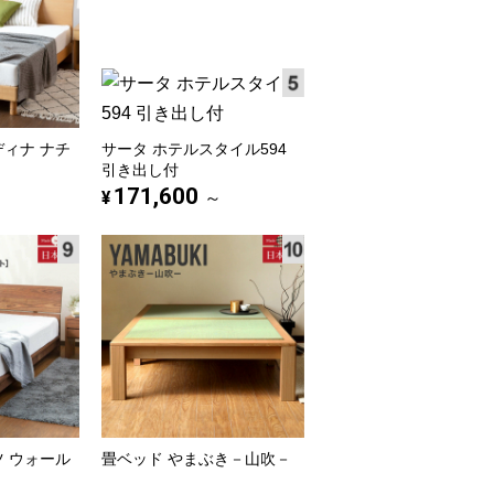
ディナ ナチ
サータ ホテルスタイル594
引き出し付
171,600
¥
～
ツ ウォール
畳ベッド やまぶき－山吹－