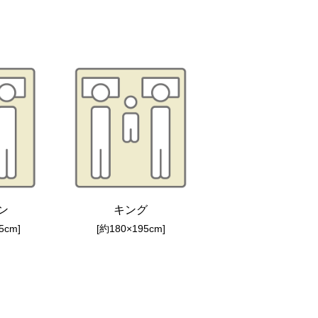
ン
キング
5cm]
[約180×195cm]