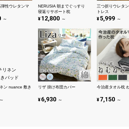
A高弾性ウレタンマ
NERUSIA 朝までぐっすり
三つ折りウレタン
寝返りサポート枕
トレス
0
12,800
5,999
¥
¥
～
～
～
ン nuance 敷き
リザ 掛け布団カバー
今治産タオル枕 
6,930
7,150
¥
¥
～
～
～