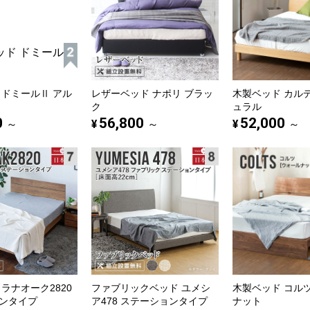
 ドミールⅡ アル
レザーベッド ナポリ ブラッ
木製ベッド カル
ク
ュラル
0
56,800
52,000
¥
¥
～
～
～
ラナオーク2820
ファブリックベッド ユメシ
木製ベッド コル
ンタイプ
ア478 ステーションタイプ
ナット