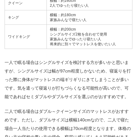
横幅：約160cm
クイーン
2人でゆったり寝たい人
横幅：約180cm
キング
家族みんなで寝たい人
横幅：約200cm
シングルサイズ2枚を合わせて使用
ワイドキング
家族みんなでゆったり寝たい人
将来的に別々でマットレスを使いたい人
一人で眠る場合はシングルサイズを検討する方が多いかと思いま
すが、シングルサイズは幅が97cm程度しかないため、寝返りを打
った際に身体がマットレスの端ギリギリにきてしまうことが多い
です。気を遣って寝返りが打ちづらくなる可能性が高いので、可
能であればセミダブルやダブルサイズを選ぶのがおすすめです。
二人で眠る場合はダブル～クイーンサイズのマットレスがおすす
めです。ただし、ダブルサイズは横幅140cmなので、二人で寝た
場合一人当たりの使用できる横幅は70cm程度となります。体格の
良い方や寝相の悪い方の場合、窮屈に感じてしまう可能性がある