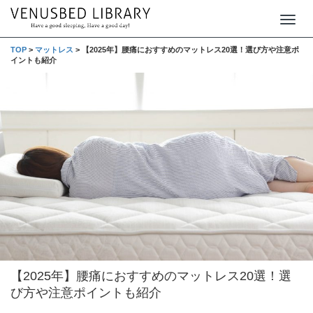
T
o
TOP
>
マットレス
>
【2025年】腰痛におすすめのマットレス20選！選び方や注意ポ
イントも紹介
g
g
l
e
n
a
v
i
g
a
t
【2025年】腰痛におすすめのマットレス20選！選
i
び方や注意ポイントも紹介
o