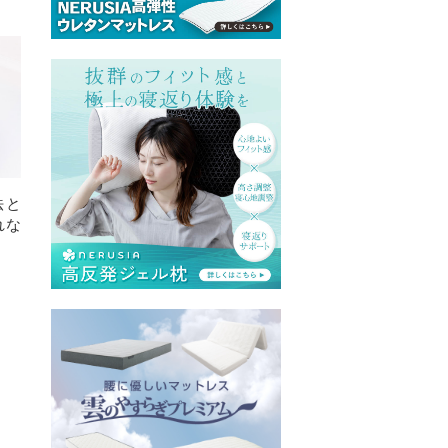
法と
れな