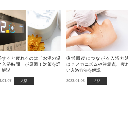
浴すると疲れるのは「お湯の温
疲労回復につながる入浴方
と入浴時間」が原因！対策を詳
は？メカニズムや注意点、疲
く解説
い入浴方法を解説
3.01.07
2023.01.06
入浴
入浴