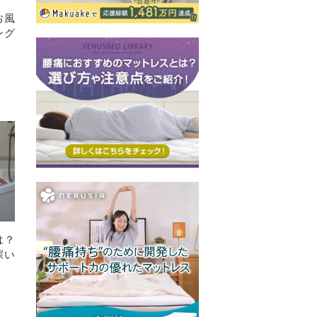
お風
ング
は？
深い