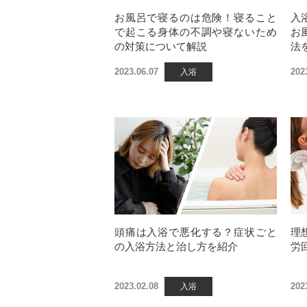
お風呂で寝るのは危険！寝ること
入
で起こる身体の不調や寝ないため
お
の対策について解説
法
2023.06.07
202
入浴
頭痛は入浴で悪化する？症状ごと
理
の入浴方法と治し方を紹介
労
2023.02.08
202
入浴