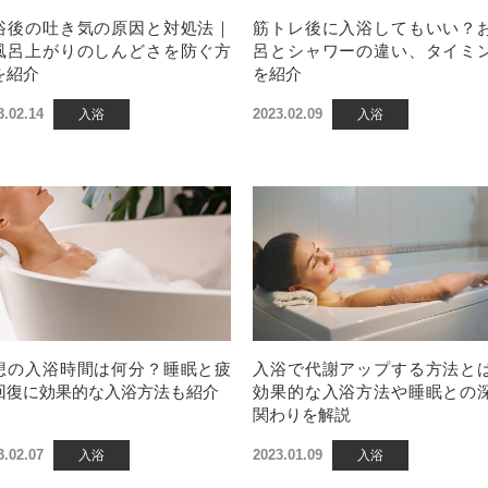
浴後の吐き気の原因と対処法｜
筋トレ後に入浴してもいい？
風呂上がりのしんどさを防ぐ方
呂とシャワーの違い、タイミ
を紹介
を紹介
3.02.14
2023.02.09
入浴
入浴
想の入浴時間は何分？睡眠と疲
入浴で代謝アップする方法と
回復に効果的な入浴方法も紹介
効果的な入浴方法や睡眠との
関わりを解説
3.02.07
2023.01.09
入浴
入浴