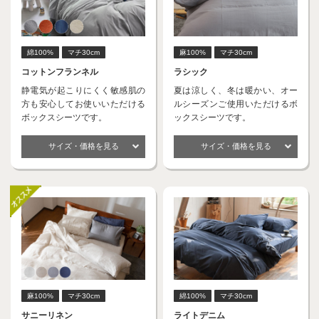
綿100%
マチ30cm
麻100%
マチ30cm
コットンフランネル
ラシック
静電気が起こりにくく敏感肌の
夏は涼しく、冬は暖かい、オー
方も安心してお使いいただける
ルシーズンご使用いただけるボ
ボックスシーツです。
ックスシーツです。
サイズ・価格を見る
サイズ・価格を見る
麻100%
マチ30cm
綿100%
マチ30cm
サニーリネン
ライトデニム