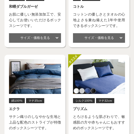
和晒ダブルガーゼ
コトル
お肌に優しい無添加加工で、安
コットンの優しさとタオルの心
心してお使いいただけるボック
地よさを兼ね備えた1年中使用
スシーツです。
できるボックスシーツです。
サイズ・価格を見る
サイズ・価格を見る
綿100%
マチ35cm
シルク100%
マチ32cm
エクラ
プリズム
サテン織りのしなやかな生地と
とろけるような肌ざわりで、敏
上品な配色のストライプが特徴
感肌の方や赤ちゃんにもおすす
のボックスシーツです。
めのボックスシーツです。