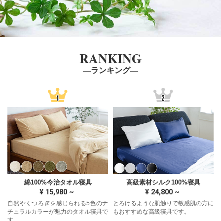
RANKING
―ランキング―
綿100%今治タオル寝具
高級素材シルク100%寝具
¥
15,980
~
¥
24,800
~
自然やくつろぎを感じられる5色のナ
とろけるような肌触りで敏感肌の方に
チュラルカラーが魅力のタオル寝具で
もおすすめな高級寝具です。
す。