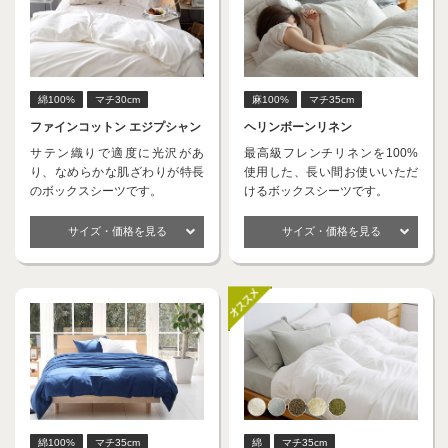
綿100%
マチ30cm
麻100%
マチ35cm
ファインコットン エジプシャン
ヘリンボーンリネン
サテン織りで適度に光沢があ
最高級フレンチリネンを100%
り、なめらかな肌ざわりが特長
使用した、長い間お使いいただ
のボックスシーツです。
けるボックスシーツです。
サイズ・価格を見る
サイズ・価格を見る
綿100%
マチ35cm
綿
マチ35cm