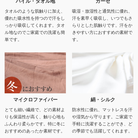
パイル・タオル地
ガーゼ
タオルのような肌触りに加え、
吸湿・放湿性と通気性に優れ、
優れた吸水性を持つので汗をし
汗を素早く吸収し、いつでもさ
っかり吸収してくれます。タオ
らりとした肌触りです。汗をか
ル地なのでご家庭での洗濯も簡
きやすい方におすすめの素材で
単です。
す。
マイクロファイバー
絹・シルク
とても細い繊維で、どの素材よ
防水性に優れ、マットレスを汗
りも保温性が高く、触り心地も
や湿気から守ります。ご家庭で
ふんわり柔らかです。特に冬に
手軽に洗濯することができ、ど
おすすめのあったか素材です。
の季節でも活躍してくれます。