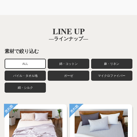
LINE UP
―ラインナップ―
素材で絞り込む
ALL
綿・コットン
麻・リネン
パイル・タオル地
ガーゼ
マイクロファイバー
絹・シルク