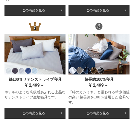
この商品を見る
この商品を見る
綿100％サテンストライプ寝具
超長綿100%寝具
¥
2,499
~
¥
2,499
~
ホテルのような高級感あふれる上品な
「綿のカシミヤ」と謳われる希少価値
サテンストライプ生地寝具です。
の高い超長綿を100％使用した寝具で
す。
この商品を見る
この商品を見る