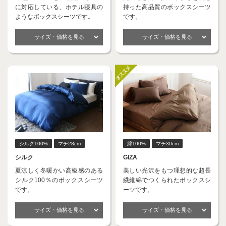
に対応している、ホテル寝具の
持った高品質のボックスシーツ
ようなボックスシーツです。
です。
サイズ・価格を見る
サイズ・価格を見る
シルク100%
マチ28cm
綿100%
マチ30cm
シルク
GIZA
夏涼しく冬暖かい高級感のある
美しい光沢をもつ理想的な超長
シルク100％のボックスシーツ
繊維綿でつくられたボックスシ
です。
ーツです。
サイズ・価格を見る
サイズ・価格を見る