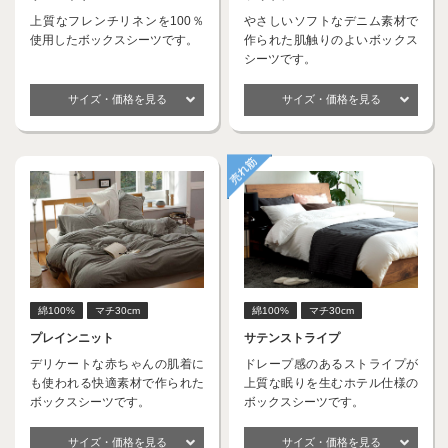
上質なフレンチリネンを100％
やさしいソフトなデニム素材で
使用したボックスシーツです。
作られた肌触りのよいボックス
シーツです。
サイズ・価格を見る
サイズ・価格を見る
綿100%
マチ30cm
綿100%
マチ30cm
プレインニット
サテンストライプ
デリケートな赤ちゃんの肌着に
ドレープ感のあるストライプが
も使われる快適素材で作られた
上質な眠りを生むホテル仕様の
ボックスシーツです。
ボックスシーツです。
サイズ・価格を見る
サイズ・価格を見る