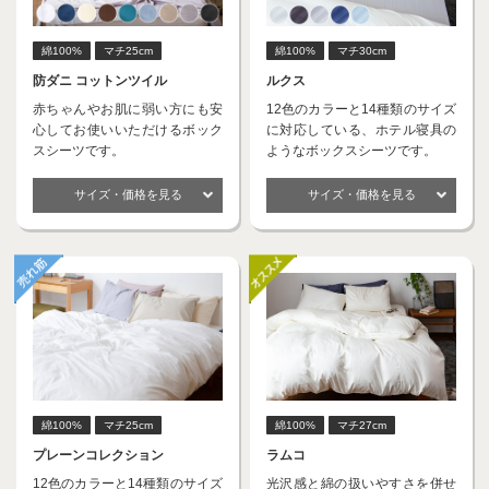
綿100%
マチ25cm
綿100%
マチ30cm
防ダニ コットンツイル
ルクス
赤ちゃんやお肌に弱い方にも安
12色のカラーと14種類のサイズ
心してお使いいただけるボック
に対応している、ホテル寝具の
スシーツです。
ようなボックスシーツです。
サイズ・価格を見る
サイズ・価格を見る
綿100%
マチ25cm
綿100%
マチ27cm
プレーンコレクション
ラムコ
12色のカラーと14種類のサイズ
光沢感と綿の扱いやすさを併せ