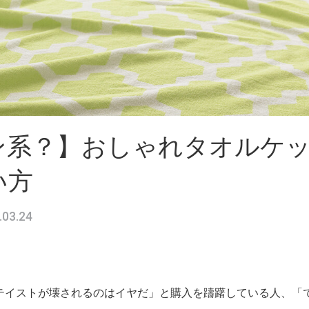
ン系？】おしゃれタオルケ
い方
.03.24
テイストが壊されるのはイヤだ」と購入を躊躇している人、「