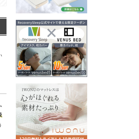
、
い
ム
吸
う