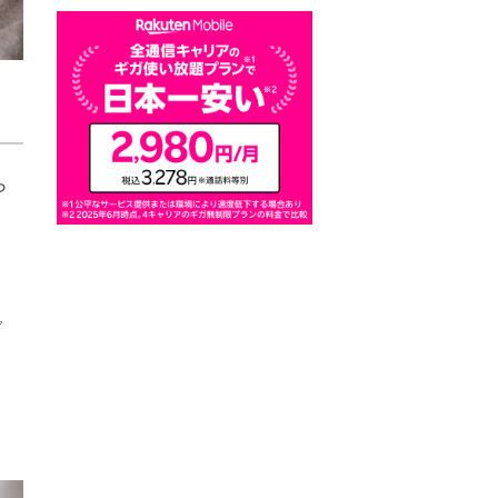
ら
、
で
。