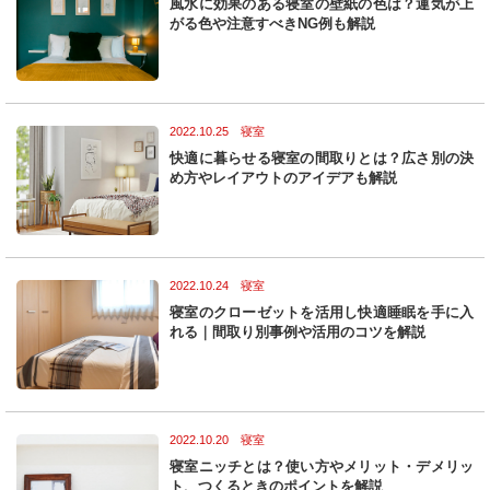
風水に効果のある寝室の壁紙の色は？運気が上
n
がる色や注意すべきNG例も解説
2022.10.25 寝室
快適に暮らせる寝室の間取りとは？広さ別の決
め方やレイアウトのアイデアも解説
2022.10.24 寝室
寝室のクローゼットを活用し快適睡眠を手に入
れる｜間取り別事例や活用のコツを解説
2022.10.20 寝室
寝室ニッチとは？使い方やメリット・デメリッ
ト、つくるときのポイントを解説