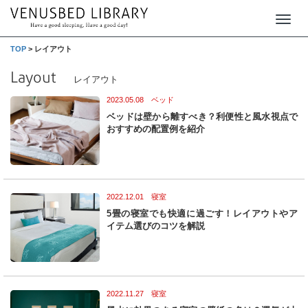
T
o
TOP
>
レイアウト
g
Layout
レイアウト
g
2023.05.08 ベッド
l
ベッドは壁から離すべき？利便性と風水視点で
e
おすすめの配置例を紹介
n
a
v
2022.12.01 寝室
i
5畳の寝室でも快適に過ごす！レイアウトやア
g
イテム選びのコツを解説
a
t
i
2022.11.27 寝室
o