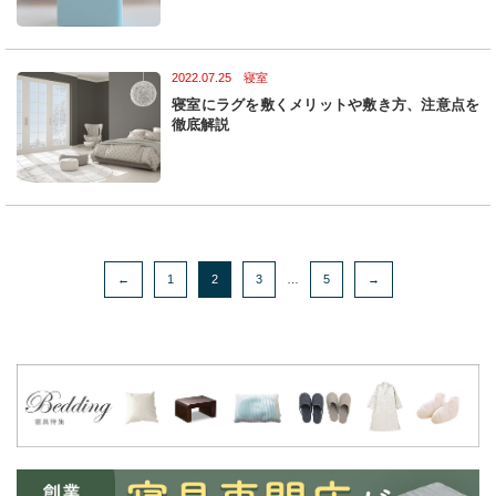
2022.07.25 寝室
寝室にラグを敷くメリットや敷き方、注意点を
徹底解説
←
1
2
3
…
5
→