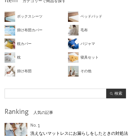
カテゴリーで商品を探す
ボックスシーツ
ベッドパッド
掛け布団カバー
毛布
枕カバー
パジャマ
枕
寝具セット
掛け布団
その他
検索
Ranking
人気の記事
No.
洗えないマットレスにお漏らしをしたときの対処法