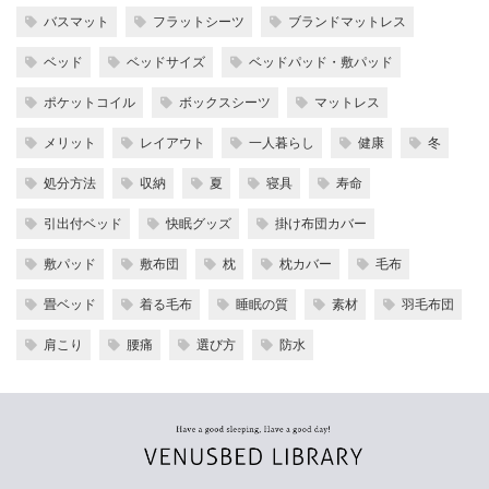
バスマット
フラットシーツ
ブランドマットレス
ベッド
ベッドサイズ
ベッドパッド・敷パッド
ポケットコイル
ボックスシーツ
マットレス
メリット
レイアウト
一人暮らし
健康
冬
処分方法
収納
夏
寝具
寿命
引出付ベッド
快眠グッズ
掛け布団カバー
敷パッド
敷布団
枕
枕カバー
毛布
畳ベッド
着る毛布
睡眠の質
素材
羽毛布団
肩こり
腰痛
選び方
防水