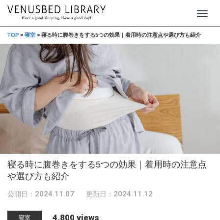
T
o
TOP
>
寝室
>
寝る時に腹巻きをする5つの効果｜着用時の注意点や選び方も紹介
g
g
l
e
n
a
v
i
g
寝る時に腹巻きをする5つの効果｜着用時の注意点
a
や選び方も紹介
t
2024.11.07
2024.11.12
公開日：
更新日：
i
o
4,800 views
寝室