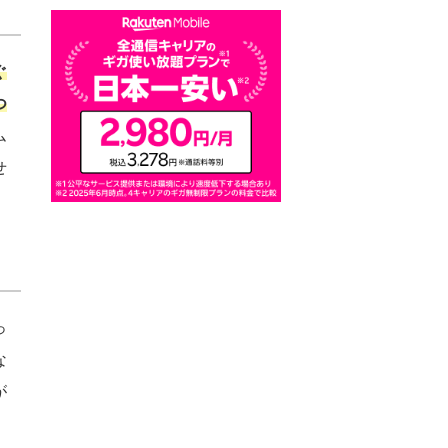
ぐ
つ
ム
せ
っ
な
が