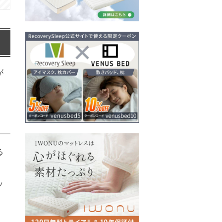
が
る
、
ッ
」