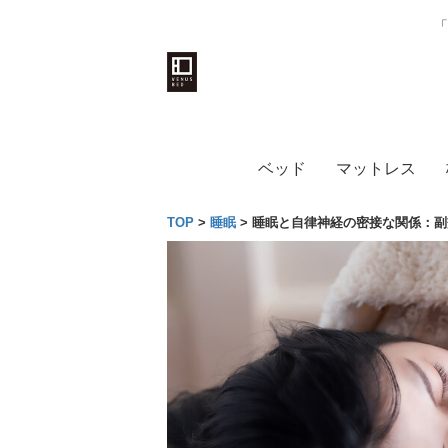
「
ベッド
マットレス
TOP
>
睡眠
>
睡眠と自律神経の密接な関係：副