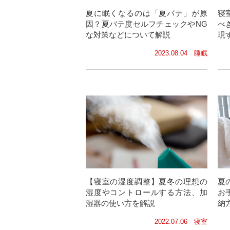
夏に眠くなるのは「夏バテ」が原
寝
因？夏バテ度セルフチェックやNG
べ
な対策などについて解説
現
2023.08.04 睡眠
【寝室の湿度調整】夏冬の理想の
夏
湿度やコントロールする方法、加
お
湿器の使い方を解説
納
2022.07.06 寝室