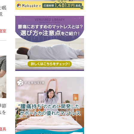
な眠
説
 寝室
季節
法を
 寝具