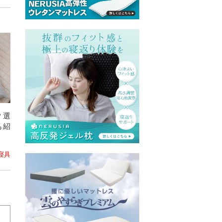
？選
も紹
 寝具