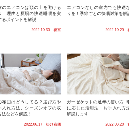
室のエアコンは頭の上を避ける
エアコンなしの室内でも快適
き｜理由と夏場の快適睡眠を実
りを！季節ごとの快眠対策を解
するポイントを解説
2022.10.30 寝室
2022.10.29
の布団はどうしてる？選び方や
ガーゼケットの通年の使い方│
手入れ方法、シーズンオフの収
に応じた活用法・お手入れ方
方法などを解説！
解説します
2022.06.17 掛け布団
2022.03.28